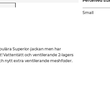
Perceived siz
Small
opulära Superior-jackan men har
kt! Vattentätt och ventilerande 2-lagers
ch nytt extra ventilerande meshfoder.