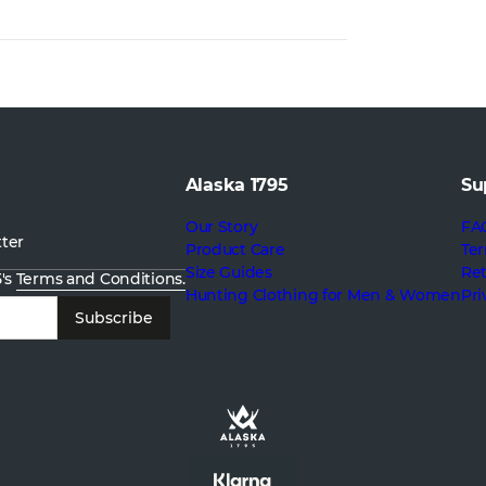
Alaska 1795
Su
Our Story
FA
tter
Product Care
Ter
Size Guides
Re
5's
Terms and Conditions.
Hunting Clothing for Men & Women
Pri
Subscribe