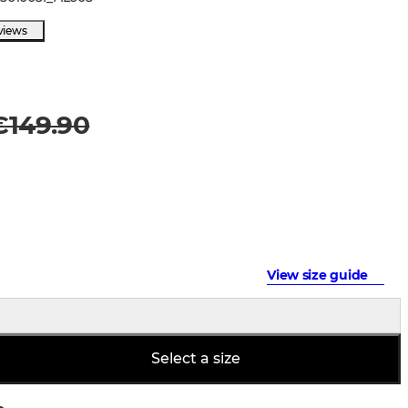
views
€149.90
View size guide
Select a size