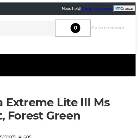
Need help?
Customer service
Greece
0
Go to checkout
 Extreme Lite III Ms
, Forest Green
:
5010031
_
AL605