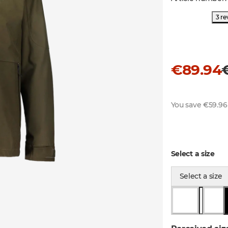
3 re
€89.94
You save €59.96
Select a size
Select a size