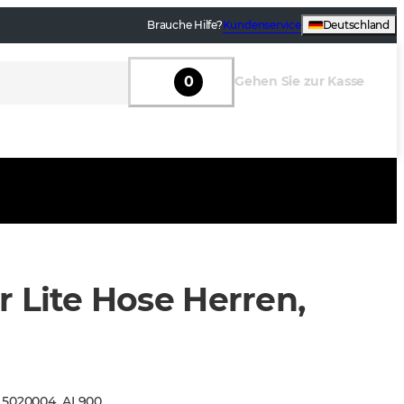
Brauche Hilfe?
Kundenservice
Deutschland
0
Gehen Sie zur Kasse
r Lite Hose Herren,
:
5020004
_
AL900