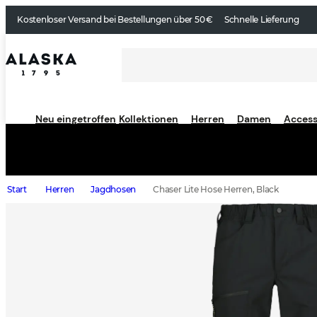
Kostenloser Versand bei Bestellungen über 50 €
Schnelle Lieferung
Neu eingetroffen
Kollektionen
Herren
Damen
Access
Start
Herren
Jagdhosen
Chaser Lite Hose Herren, Black