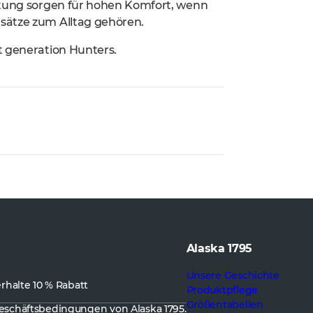
üftung sorgen für hohen Komfort, wenn
sätze zum Alltag gehören.
t generation Hunters.
Alaska 1795
Unsere Geschichte
rhalte 10 % Rabatt
Produktpflege
Größentabellen
eschäftsbedingungen
von Alaska 1795.