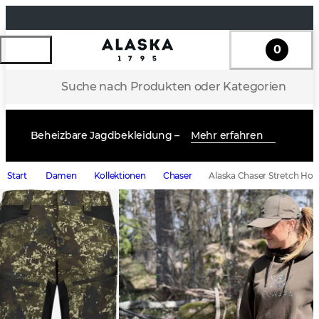
0
Suche nach Produkten oder Kategorien
Beheizbare Jagdbekleidung –
Mehr erfahren
Start
Damen
Kollektionen
Chaser
Alaska Chaser Stretch Hos