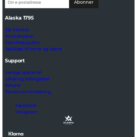
Abonner
Alaska 1795
Vår historie
Produktpleie
Størrelsesguider
Jaktklær til herre og dame
Support
Vanlige spørsmål
Vilkår og betingelser
Returer
Personvernerklæring
Facebook
Instagram