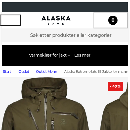
0
Søk etter produkter eller kategorier
Varmeklær for jakt –
Les mer
Start
Outlet
Outlet Menn
Alaska Extreme Lite III Jakke for mann
- 40 %