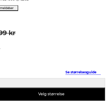
nmeldelser
99 kr
r
Se størrelsesguide
Velg størrelse