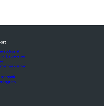
ort
ge spørsmål
r og betingelser
er
onvernerklæring
Facebook
Instagram