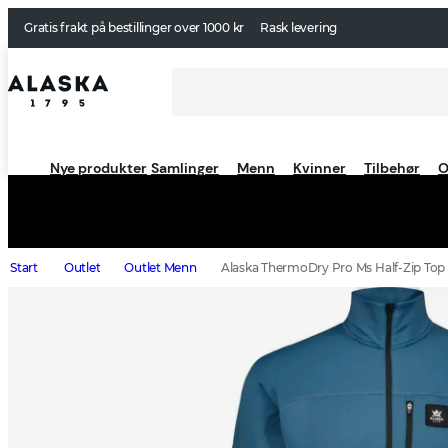
Gratis frakt på bestillinger over 1000 kr
Rask levering
Nye produkter
Samlinger
Menn
Kvinner
Tilbehør
O
Start
Outlet
Outlet Menn
Alaska ThermoDry Pro Ms Half-Zip Top