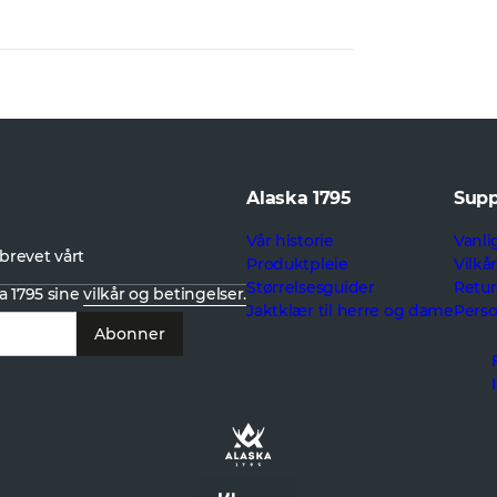
Alaska 1795
Supp
Vår historie
Vanli
brevet vårt
Produktpleie
Vilkå
Størrelsesguider
Retur
a 1795 sine
vilkår og betingelser.
Jaktklær til herre og dame
Pers
Abonner