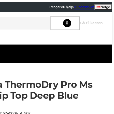
Trenger du hjelp?
Kundeservice
Norge
0
Gå til kassen
a ThermoDry Pro Ms
Zip Top Deep Blue
r
:
5240004
_
AL502