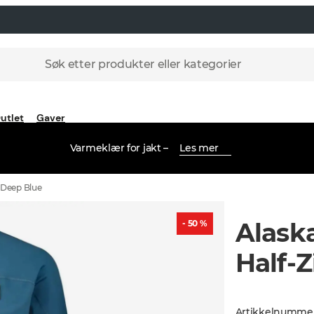
Søk etter produkter eller kategorier
utlet
Gaver
Varmeklær for jakt –
Les mer
 Deep Blue
Alask
- 50 %
Half-
Artikkelnumme