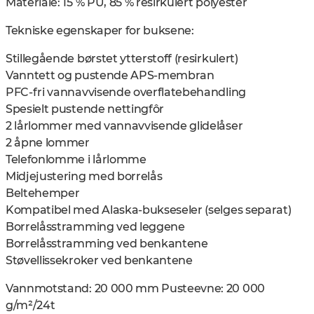
Materiale: 15 % PU, 85 % resirkulert polyester
Tekniske egenskaper for buksene:
Stillegående børstet ytterstoff (resirkulert)
Vanntett og pustende APS-membran
PFC-fri vannavvisende overflatebehandling
Spesielt pustende nettingfôr
2 lårlommer med vannavvisende glidelåser
2 åpne lommer
Telefonlomme i lårlomme
Midjejustering med borrelås
Beltehemper
Kompatibel med Alaska-bukseseler (selges separat)
Borrelåsstramming ved leggene
Borrelåsstramming ved benkantene
Støvellissekroker ved benkantene
Vannmotstand: 20 000 mm Pusteevne: 20 000
g/m²/24t