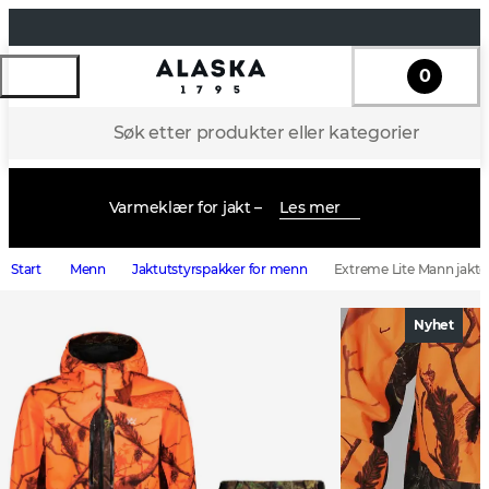
0
Søk etter produkter eller kategorier
Varmeklær for jakt –
Les mer
Start
Menn
Jaktutstyrspakker for menn
Extreme Lite Mann jaktd
Nyhet