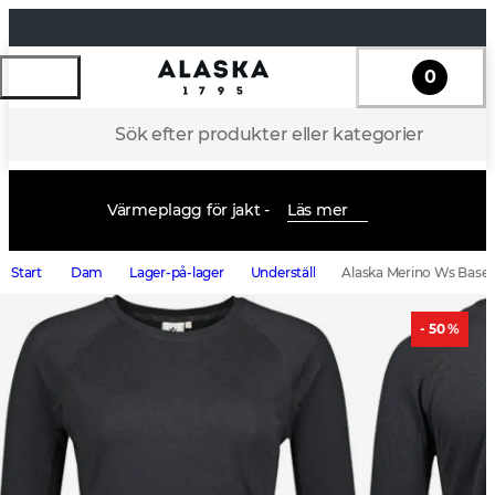
0
Sök efter produkter eller kategorier
Värmeplagg för jakt -
Läs mer
Start
Dam
Lager-på-lager
Underställ
Alaska Merino Ws Base 
- 50 %