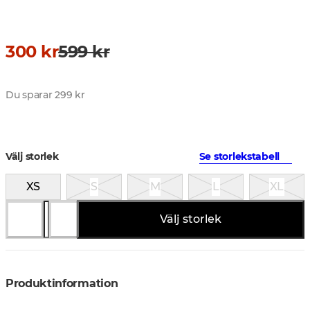
300 kr
599 kr
Du sparar 299 kr
Välj storlek
Se storlekstabell
XS
S
M
L
XL
Välj storlek
Produktinformation