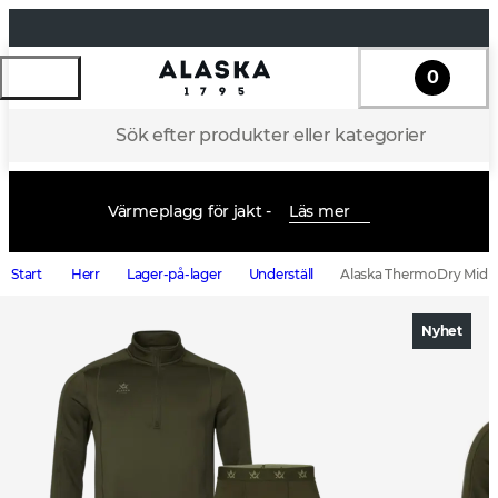
0
Sök efter produkter eller kategorier
Värmeplagg för jakt -
Läs mer
Start
Herr
Lager-på-lager
Underställ
Alaska ThermoDry Mid La
Nyhet