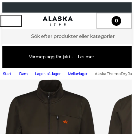
0
Sök efter produkter eller kategorier
Värmeplagg för jakt -
Läs mer
Start
Dam
Lager-på-lager
Mellanlager
Alaska ThermoDry Ja