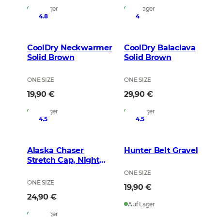
Auf Lager
Auf Lager
4.8
4
CoolDry Neckwarmer
CoolDry Balaclava
Solid Brown
Solid Brown
ONE SIZE
ONE SIZE
19,90 €
29,90 €
Auf Lager
Auf Lager
4.5
4.5
Alaska Chaser
Hunter Belt Gravel
Stretch Cap, Night
Green Blur
ONE SIZE
ONE SIZE
19,90 €
24,90 €
Auf Lager
Auf Lager