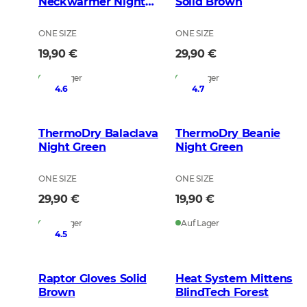
Neckwarmer Night
Solid Brown
Green
ONE SIZE
ONE SIZE
19,90 €
29,90 €
Auf Lager
Auf Lager
4.6
4.7
ThermoDry Balaclava
ThermoDry Beanie
Night Green
Night Green
ONE SIZE
ONE SIZE
29,90 €
19,90 €
Auf Lager
Auf Lager
4.5
Raptor Gloves Solid
Heat System Mittens
Brown
BlindTech Forest