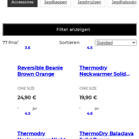
Accessoires
Jagdkappen
Jagdmützen
Jagdhalswärm
Filter anzeigen
77 Produkte
Sortieren nach
:
3.6
4.5
Reversible Beanie
Thermodry
Brown Orange
Neckwarmer Solid
Brown
ONE SIZE
ONE SIZE
24,90 €
19,90 €
Auf Lager
Auf Lager
4.5
4.6
Thermodry
ThermoDry Balaclava