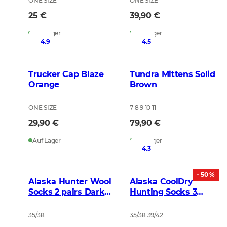
ONE SIZE
ONE SIZE
25 €
39,90 €
Auf Lager
Auf Lager
4.9
4.5
Trucker Cap Blaze
Tundra Mittens Solid
Orange
Brown
ONE SIZE
7 8 9 10 11
29,90 €
79,90 €
Auf Lager
Auf Lager
4.3
- 50 %
Alaska Hunter Wool
Alaska CoolDry
Socks 2 pairs Dark
Hunting Socks 3
Grey
pairs Dark Grey
35/38
35/38 39/42