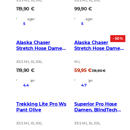
XS S M L XL XXL
XS S M L XL XXL
119,90 €
99,90 €
Auf Lager
Auf Lager
5
5
- 50 %
Alaska Chaser
Alaska Chaser
Stretch Hose Damen,
Stretch Hose Damen,
BlindTech Forest
Black
XS S M L XL XXL
M L
119,90 €
59,95 €
119,90 €
Auf Lager
Auf Lager
4.4
4.7
Trekking Lite Pro Ws
Superior Pro Hose
Pant Olive
Damen, BlindTech
Safety Mix
XS S M L XL XXL
XS S M L XL XXL