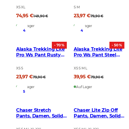
XS XL
S M
74,95 €
23,97 €
149,90 €
79,90 €
Auf Lager
Auf Lager
4
4
- 70 %
- 50 %
Alaska Trekking Lite
Alaska Trekking Lite
Pro Ws Pant Rusty
Pro Ws Pant Steel
Orange
Grey
XS S
XS S M L
23,97 €
39,95 €
79,90 €
79,90 €
Auf Lager
Auf Lager
5
Chaser Stretch
Chaser Lite Zip Off
Pants, Damen, Solid
Pants, Damen, Solid
Brown
Brown