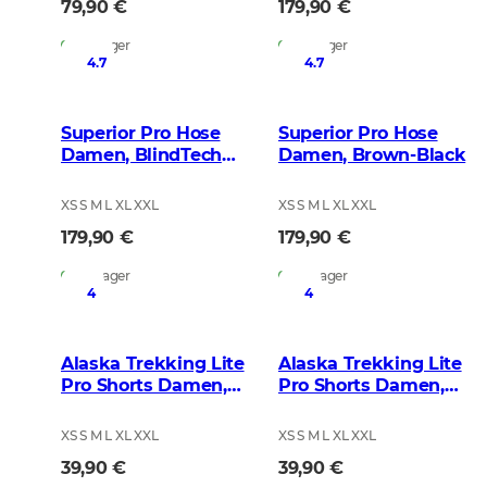
79,90 €
179,90 €
Auf Lager
Auf Lager
4.7
4.7
Superior Pro Hose
Superior Pro Hose
Damen, BlindTech
Damen, Brown-Black
Invisible II
XS S M L XL XXL
XS S M L XL XXL
179,90 €
179,90 €
Auf Lager
Auf Lager
4
4
Alaska Trekking Lite
Alaska Trekking Lite
Pro Shorts Damen,
Pro Shorts Damen,
BlindTech Invisible
Black
XS S M L XL XXL
XS S M L XL XXL
39,90 €
39,90 €