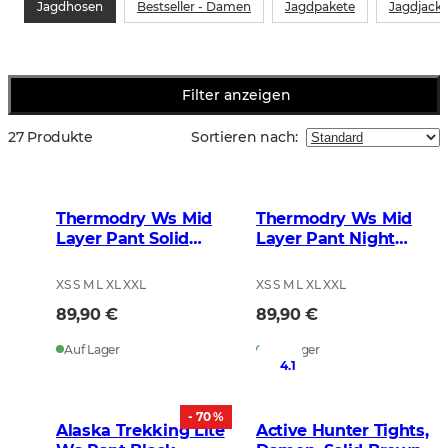
Jagdhosen
Bestseller - Damen
Jagdpakete
Jagdjack
Filter anzeigen
27 Produkte
Sortieren nach
:
Thermodry Ws Mid
Thermodry Ws Mid
Layer Pant Solid
Layer Pant Night
Brown
Green
XS S M L XL XXL
XS S M L XL XXL
89,90 €
89,90 €
Auf Lager
Auf Lager
4.1
- 70 %
Alaska Trekking Lite
Active Hunter Tights,