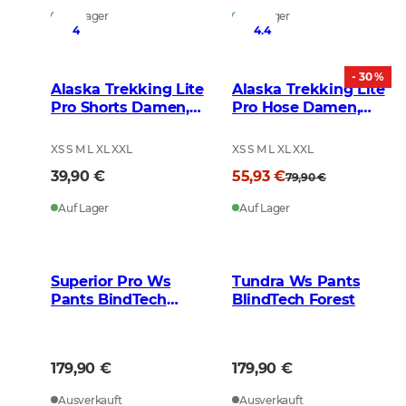
Auf Lager
Auf Lager
4
4.4
- 30 %
Alaska Trekking Lite
Alaska Trekking Lite
Pro Shorts Damen,
Pro Hose Damen,
Olive
BlindTech Invisible
XS S M L XL XXL
XS S M L XL XXL
39,90 €
55,93 €
79,90 €
Auf Lager
Auf Lager
Superior Pro Ws
Tundra Ws Pants
Pants BindTech
BlindTech Forest
Invisible 2
179,90 €
179,90 €
Ausverkauft
Ausverkauft