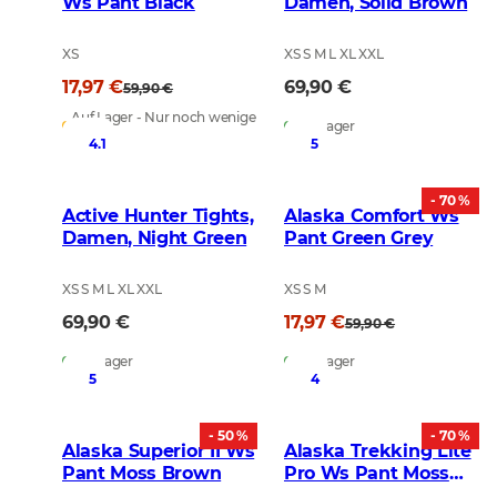
Ws Pant Black
Damen, Solid Brown
XS
XS S M L XL XXL
17,97 €
69,90 €
59,90 €
Auf Lager - Nur noch wenige
Auf Lager
übrig
4.1
5
- 70 %
Active Hunter Tights,
Alaska Comfort Ws
Damen, Night Green
Pant Green Grey
XS S M L XL XXL
XS S M
69,90 €
17,97 €
59,90 €
Auf Lager
Auf Lager
5
4
- 50 %
- 70 %
Alaska Superior II Ws
Alaska Trekking Lite
Pant Moss Brown
Pro Ws Pant Moss
Grey