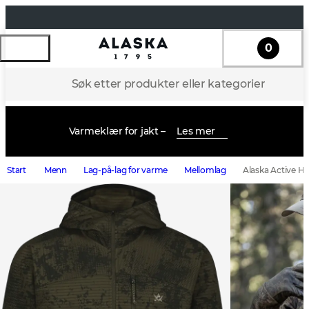
0
Søk etter produkter eller kategorier
Varmeklær for jakt –
Les mer
Start
Menn
Lag-på-lag for varme
Mellomlag
Alaska Active Hu