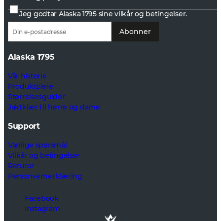
Jeg godtar Alaska 1795 sine
vilkår og betingelser.
Abonner
Alaska 1795
Vår historie
Produktpleie
Størrelsesguider
Jaktklær til herre og dame
Support
Vanlige spørsmål
Vilkår og betingelser
Returer
Personvernerklæring
Facebook
Instagram