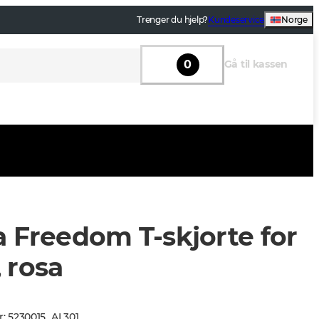
Trenger du hjelp?
Kundeservice
Norge
0
Gå til kassen
a Freedom T-skjorte for
 rosa
r
:
5230015
_
AL301