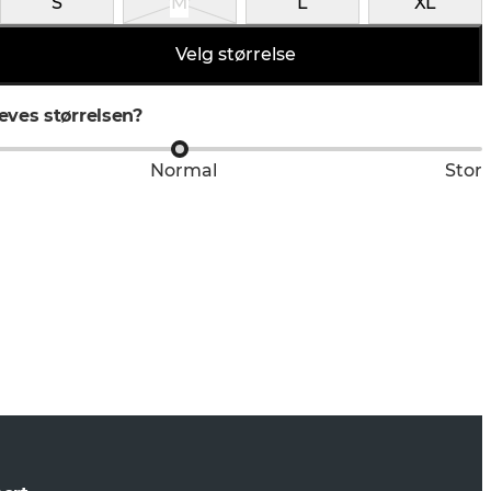
S
M
L
XL
Velg størrelse
ves størrelsen?
Normal
Stor