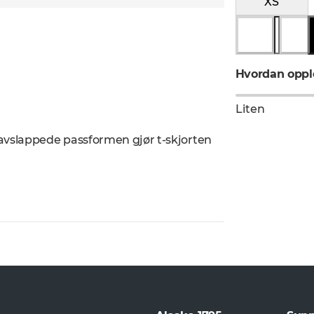
XS
Hvordan opple
Liten
 avslappede passformen gjør t-skjorten