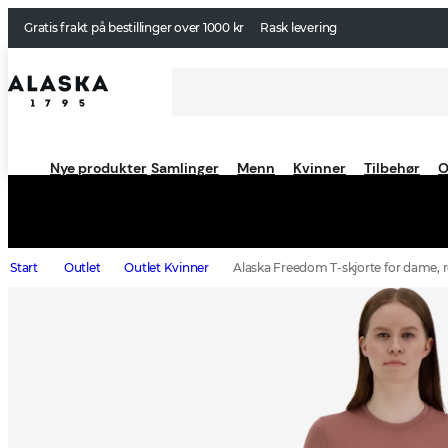
Gratis frakt på bestillinger over 1000 kr
Rask levering
Nye produkter
Samlinger
Menn
Kvinner
Tilbehør
O
Start
Outlet
Outlet Kvinner
Alaska Freedom T-skjorte for dame, 