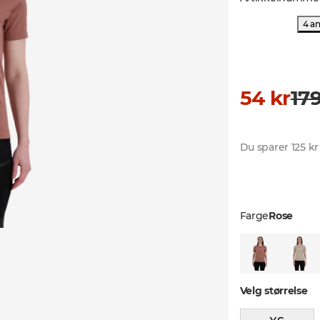
4 a
54 kr
179
Du sparer 125 kr
Farge
Rose
Velg størrelse