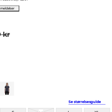
nmeldelser
 kr
Se størrelsesguide