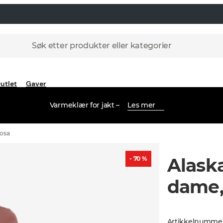
Søk etter produkter eller kategorier
utlet
Gaver
Varmeklær for jakt –
Les mer
rosa
Alask
- 70 %
dame,
Artikkelnumme