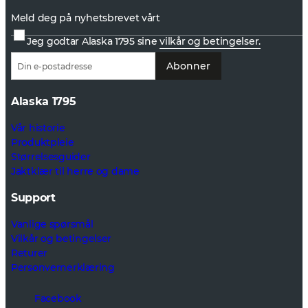
Meld deg på nyhetsbrevet vårt
Jeg godtar Alaska 1795 sine
vilkår og betingelser.
Abonner
Alaska 1795
Vår historie
Produktpleie
Størrelsesguider
Jaktklær til herre og dame
Support
Vanlige spørsmål
Vilkår og betingelser
Returer
Personvernerklæring
Facebook