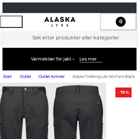
0
Søk etter produkter eller kategorier
Varmeklær for jakt –
Les mer
Start
Outlet
Outlet Kvinner
Alaska Trekking Lite Ws Pant Black
- 70 %