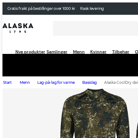
Gratis frakt på bestillinger over 1000 kr
Rask levering
Nye produkter
Samlinger
Menn
Kvinner
Tilbehør
O
Start
Menn
Lag-på-lag for varme
Basislag
Alaska CoolDry da