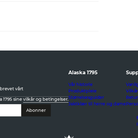
Alaska 1795
Supp
Vår historie
Vanli
brevet vårt
Produktpleie
Vilkå
Størrelsesguider
Retur
a 1795 sine
vilkår og betingelser.
Jaktklær til herre og dame
Pers
Abonner