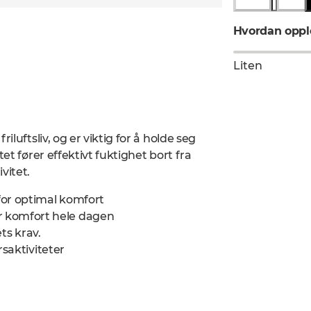
Hvordan opple
Liten
luftsliv, og er viktig for å holde seg
et fører effektivt fuktighet bort fra
vitet.
for optimal komfort
r komfort hele dagen
ets krav.
rsaktiviteter