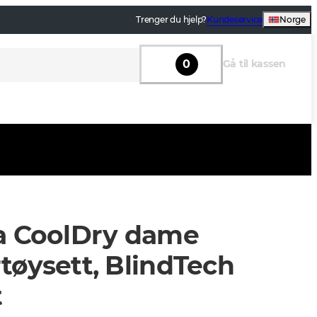
Trenger du hjelp?
Kundeservice
Norge
0
Gå til kassen
a CoolDry dame
tøysett, BlindTech
t