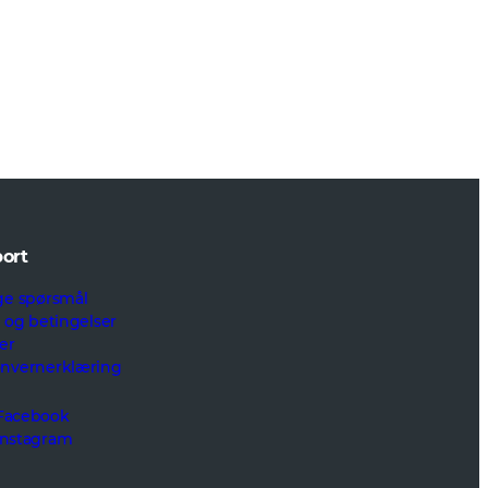
ort
ge spørsmål
r og betingelser
er
onvernerklæring
Facebook
Instagram