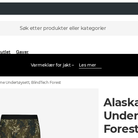
Søk etter produkter eller kategorier
utlet
Gaver
Varmeklær for jakt –
Les mer
me Undertøysett, BlindTech Forest
Alask
Under
Fores