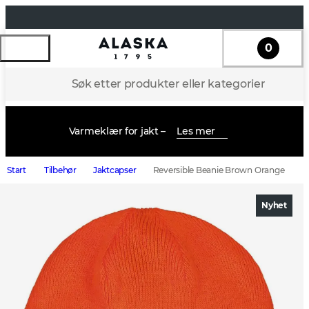
0
Søk etter produkter eller kategorier
Varmeklær for jakt –
Les mer
Start
Tilbehør
Jaktcapser
Reversible Beanie Brown Orange
Nyhet