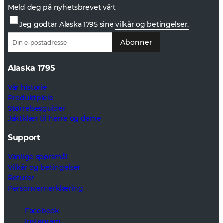
Meld deg på nyhetsbrevet vårt
Jeg godtar Alaska 1795 sine
vilkår og betingelser.
Abonner
Alaska 1795
Vår historie
Produktpleie
Størrelsesguider
Jaktklær til herre og dame
Support
Vanlige spørsmål
Vilkår og betingelser
Returer
Personvernerklæring
Facebook
Instagram