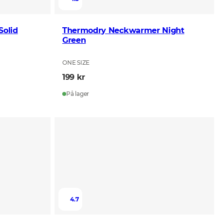
olid
Thermodry Neckwarmer Night
Green
ONE SIZE
199 kr
På lager
4.7