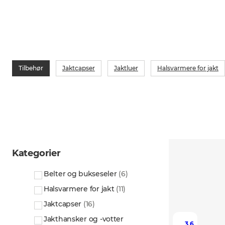
Tilbehør
Jaktcapser
Jaktluer
Halsvarmere for jakt
Kategorier
Belter og bukseseler
(
6
)
Halsvarmere for jakt
(
11
)
Jaktcapser
(
16
)
Jakthansker og -votter
3.6