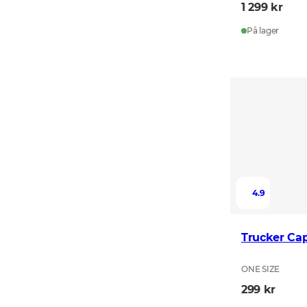
1 299 kr
På lager
4.9
Trucker Ca
ONE SIZE
299 kr