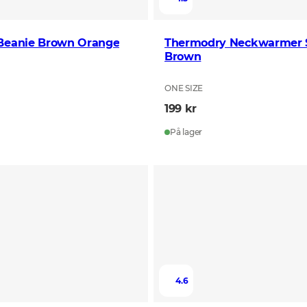
 Beanie Brown Orange
Thermodry Neckwarmer S
Brown
ONE SIZE
199 kr
På lager
4.6