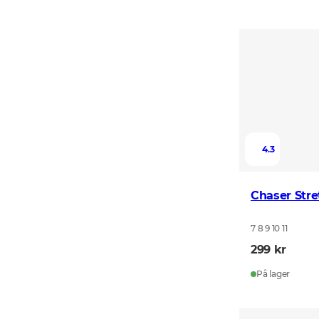
4.3
Chaser Stre
7 8 9 10 11
299 kr
På lager