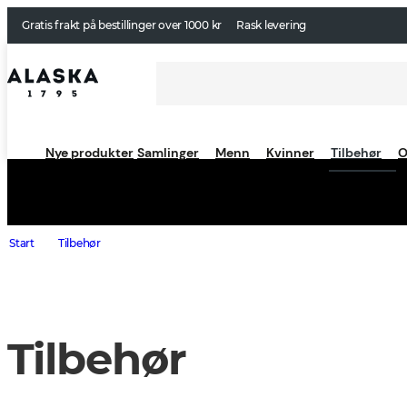
Gratis frakt på bestillinger over 1000 kr
Rask levering
Nye produkter
Samlinger
Menn
Kvinner
Tilbehør
O
Start
Tilbehør
Tilbehør