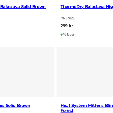
Balaclava Solid Brown
ThermoDry Balaclava Nig
ONE SIZE
299 kr
På lager
es Solid Brown
Heat System Mittens Bli
Forest