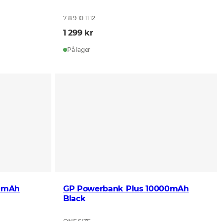
7 8 9 10 11 12
1 299 kr
På lager
00mAh
GP Powerbank Plus 10000mAh
Black