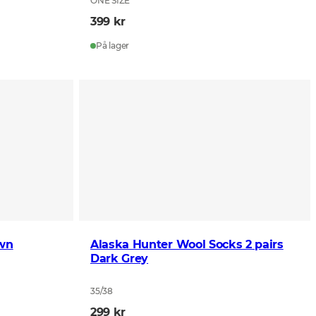
ONE SIZE
399 kr
På lager
own
Alaska Hunter Wool Socks 2 pairs
Dark Grey
35/38
299 kr