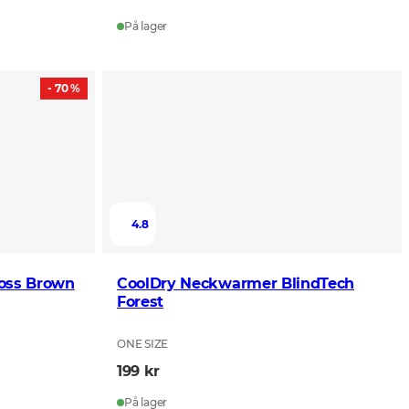
På lager
- 70 %
4.8
Moss Brown
CoolDry Neckwarmer BlindTech
Forest
ONE SIZE
199 kr
På lager