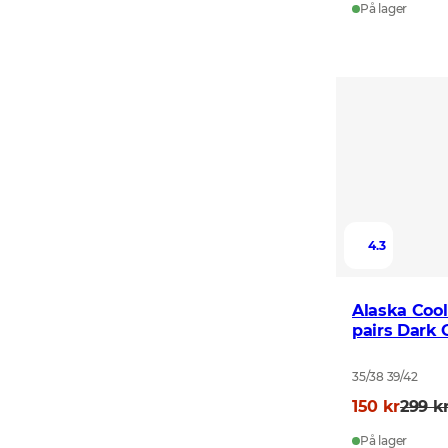
På lager
4.3
Alaska Cool
pairs Dark 
35/38 39/42
150 kr
299 k
På lager