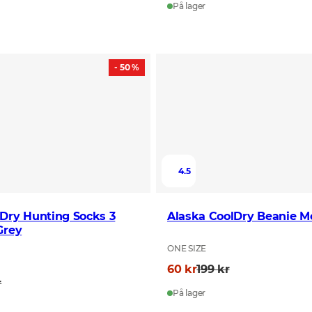
På lager
- 50 %
4.5
Dry Hunting Socks 3
Alaska CoolDry Beanie 
Grey
ONE SIZE
60 kr
199 kr
r
På lager