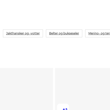
Jakthansker og -votter
Belter og bukseseler
Merino- og te
4.5