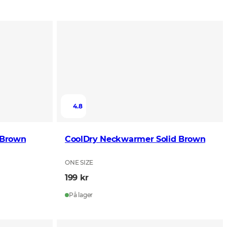
4.8
 Brown
CoolDry Neckwarmer Solid Brown
ONE SIZE
199 kr
På lager