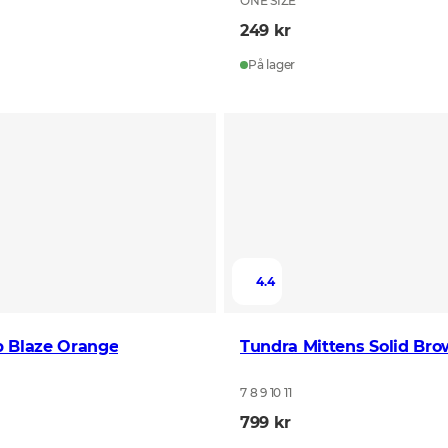
ONE SIZE
249 kr
På lager
4.4
p Blaze Orange
Tundra Mittens Solid Br
7 8 9 10 11
799 kr