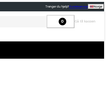
Trenger du hjelp?
Kundeservice
Norge
0
Gå til kassen