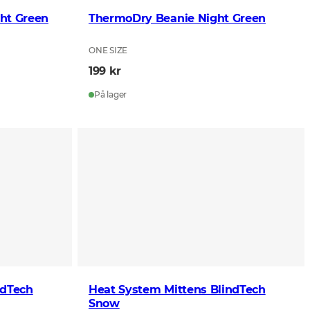
ht Green
ThermoDry Beanie Night Green
ONE SIZE
199 kr
På lager
ndTech
Heat System Mittens BlindTech
Snow