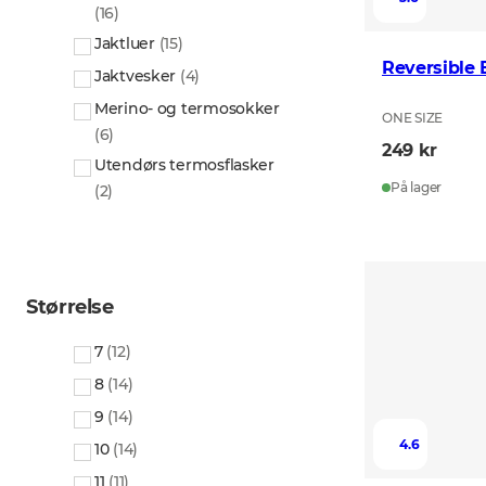
(
16
)
Jaktluer
(
15
)
Reversible
Jaktvesker
(
4
)
Merino- og termosokker
ONE SIZE
(
6
)
249 kr
Utendørs termosflasker
På lager
(
2
)
Størrelse
7
(
12
)
8
(
14
)
9
(
14
)
4.6
10
(
14
)
11
(
11
)