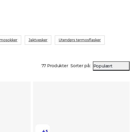
rmosokker
Jaktvesker
Utendørs termosflasker
77 Produkter
Sorter på
:
Populært
4.5