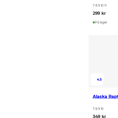
7 8 9 10 11
299 kr
På lager
4.5
Alaska Rap
7 8 9 10
349 kr