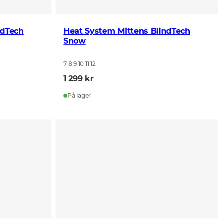
ndTech
Heat System Mittens BlindTech
Snow
7 8 9 10 11 12
1 299 kr
På lager