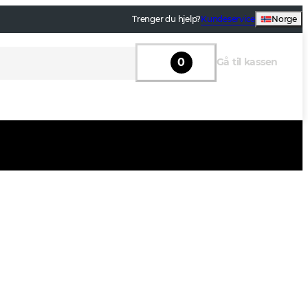
Trenger du hjelp?
Kundeservice
Norge
0
Gå til kassen