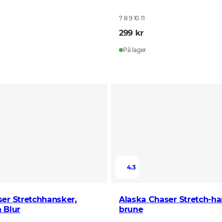
7 8 9 10 11
299 kr
På lager
4.3
er Stretchhansker,
Alaska Chaser Stretch-ha
 Blur
brune