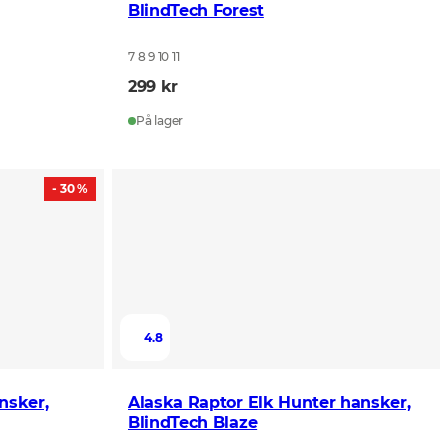
BlindTech Forest
7 8 9 10 11
299 kr
På lager
- 30 %
4.8
nsker,
Alaska Raptor Elk Hunter hansker,
BlindTech Blaze