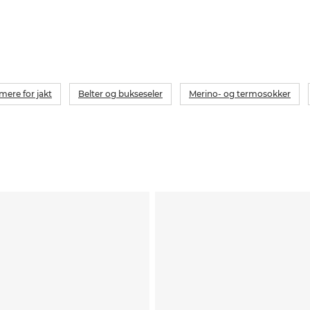
mere for jakt
Belter og bukseseler
Merino- og termosokker