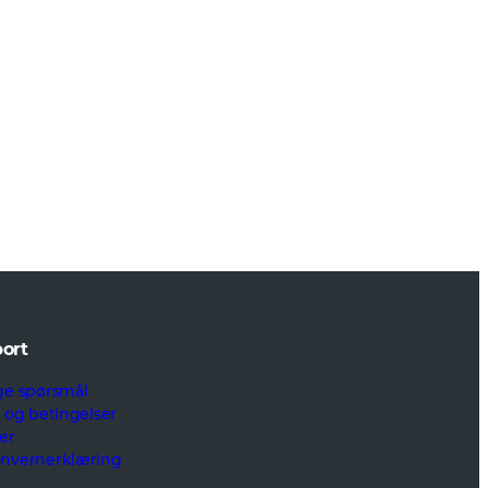
ort
ge spørsmål
r og betingelser
er
onvernerklæring