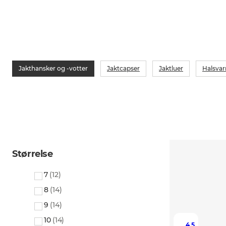
Jakthansker og -votter
Jaktcapser
Jaktluer
Halsvar
Størrelse
7
(
12
)
8
(
14
)
9
(
14
)
10
(
14
)
4.5