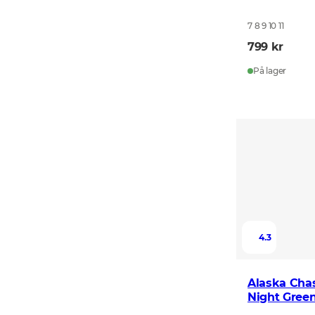
7 8 9 10 11
799 kr
På lager
4.3
Alaska Chas
Night Green