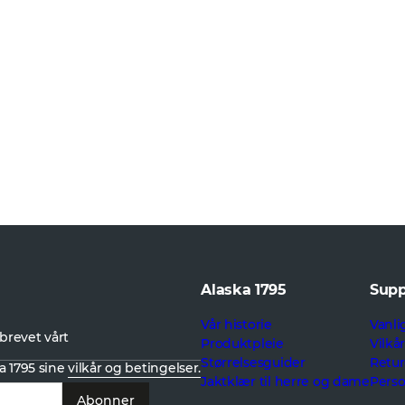
Alaska 1795
Supp
Vår historie
Vanli
brevet vårt
Produktpleie
Vilkå
Størrelsesguider
Retur
a 1795 sine
vilkår og betingelser.
Jaktklær til herre og dame
Pers
Abonner