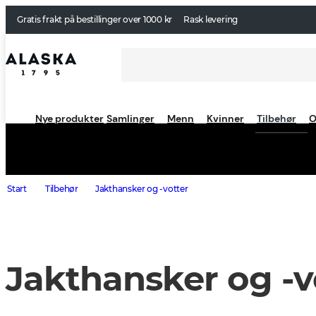
Gratis frakt på bestillinger over 1000 kr
Rask levering
Nye produkter
Samlinger
Menn
Kvinner
Tilbehør
O
Start
Tilbehør
Jakthansker og -votter
Jakthansker og -v