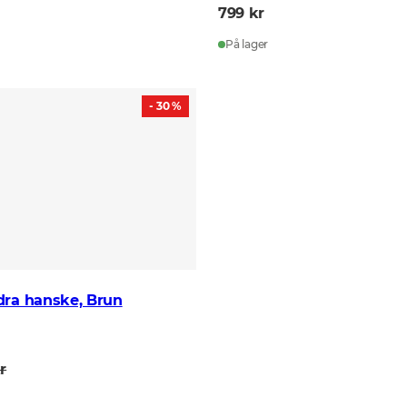
799 kr
På lager
- 30 %
dra hanske, Brun
r