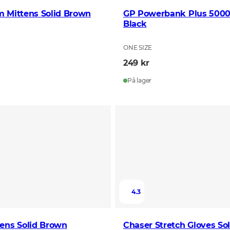
m Mittens Solid Brown
GP Powerbank Plus 50
Black
ONE SIZE
249 kr
På lager
4.3
ens Solid Brown
Chaser Stretch Gloves So