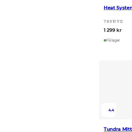
Heat Syste
7 8 9 10 11 12
1 299 kr
På lager
4.4
Tundra Mitt