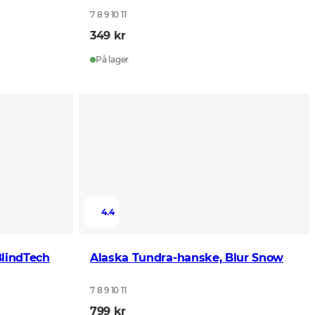
7 8 9 10 11
349 kr
På lager
4.4
BlindTech
Alaska Tundra-hanske, Blur Snow
7 8 9 10 11
799 kr