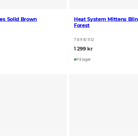
es Solid Brown
Heat System Mittens Bli
Forest
7 8 9 10 11 12
1 299 kr
På lager