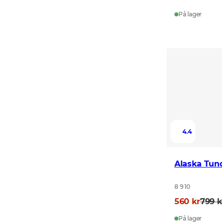
På lager
4.4
Alaska Tun
8 9 10
560 kr
799 k
På lager