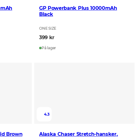
00mAh
GP Powerbank Plus 10000mAh
Black
ONE SIZE
399 kr
På lager
4.3
lid Brown
Alaska Chaser Stretch-hansker,