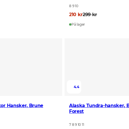
8 9 10
210 kr
299 kr
På lager
4.4
tor Hansker, Brune
Alaska Tundra-hansker, 
Forest
7 8 9 10 11