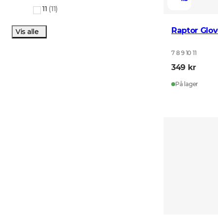
11
(
11
)
Raptor Glov
Vis alle
7 8 9 10 11
349 kr
På lager