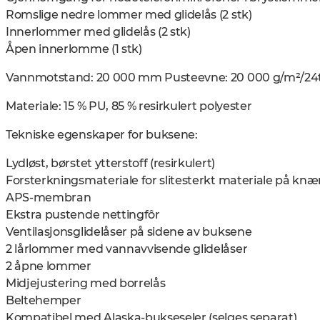
Romslige nedre lommer med glidelås (2 stk)
Innerlommer med glidelås (2 stk)
Åpen innerlomme (1 stk)
Vannmotstand: 20 000 mm Pusteevne: 20 000 g/m²/24
Materiale: 15 % PU, 85 % resirkulert polyester
Tekniske egenskaper for buksene:
Lydløst, børstet ytterstoff (resirkulert)
Forsterkningsmateriale for slitesterkt materiale på k
APS-membran
Ekstra pustende nettingfôr
Ventilasjonsglidelåser på sidene av buksene
2 lårlommer med vannavvisende glidelåser
2 åpne lommer
Midjejustering med borrelås
Beltehemper
Kompatibel med Alaska-bukseseler (selges separat)