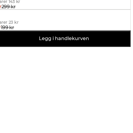
rer 143 kr
r
299 kr
Hunter Belt, Brunt
rer 23 kr
r
199 kr
Legg i handlekurven
rer 15 kr