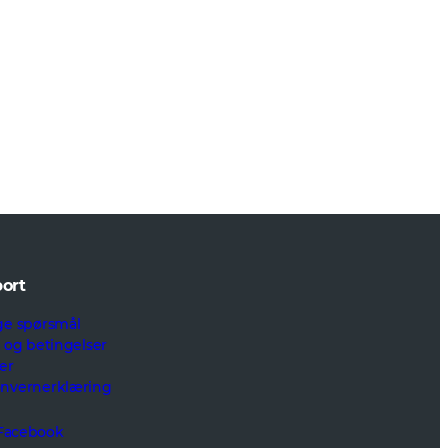
ort
ge spørsmål
r og betingelser
er
onvernerklæring
Facebook