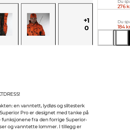
Du spa
276 k
Alaska 
+
1
Du spa
184 k
0
Du spa
KTDRESS!
ten: en vanntett, lydløs og slitesterk
n Superior Pro er designet med tanke på
funksjonene fra den forrige Superior-
ser og vanntette lommer. I tillegg er