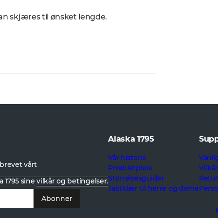
kan skjæres til ønsket lengde.
Alaska 1795
Supp
Vår historie
Vanli
brevet vårt
Produktpleie
Vilkå
Størrelsesguider
Retur
a 1795 sine
vilkår og betingelser.
Jaktklær til herre og dame
Pers
Abonner