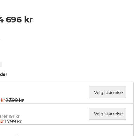
4 696 kr
r
der
or Pro Mann Jakke, BT Blaze
Velg størrelse
 kr
2 399 kr
or Pro Mann-bukse, BlindTech Safety Mix
Velg størrelse
rer 191 kr
kr
1 799 kr
Trucker Caps, BlindTech Forest-Svart