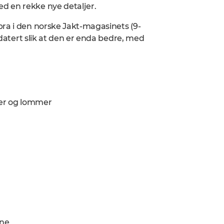
d en rekke nye detaljer.
bra i den norske Jakt-magasinets (9-
ppdatert slik at den er enda bedre, med
uer og lommer
ene