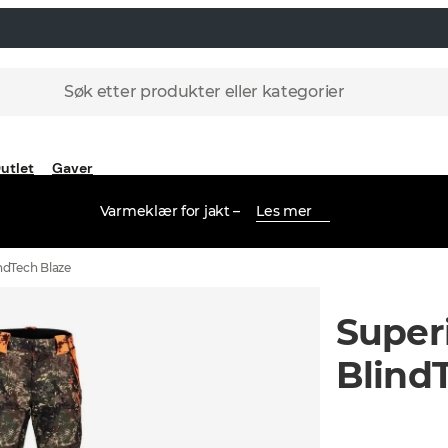
Søk etter produkter eller kategorier
utlet
Gaver
Varmeklær for jakt –
Les mer
ndTech Blaze
Super
Blind