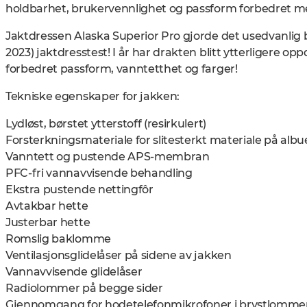
holdbarhet, brukervennlighet og passform forbedret me
Jaktdressen Alaska Superior Pro gjorde det usedvanlig 
2023) jaktdresstest! I år har drakten blitt ytterligere o
forbedret passform, vanntetthet og farger!
Tekniske egenskaper for jakken:
Lydløst, børstet ytterstoff (resirkulert)
Forsterkningsmateriale for slitesterkt materiale på alb
Vanntett og pustende APS-membran
PFC-fri vannavvisende behandling
Ekstra pustende nettingfôr
Avtakbar hette
Justerbar hette
Romslig baklomme
Ventilasjonsglidelåser på sidene av jakken
Vannavvisende glidelåser
Radiolommer på begge sider
Gjennomgang for hodetelefonmikrofoner i brystlomm