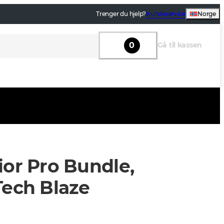
Trenger du hjelp?
Kundeservice
Norge
0
Gå til kassen
ior Pro Bundle,
Tech Blaze