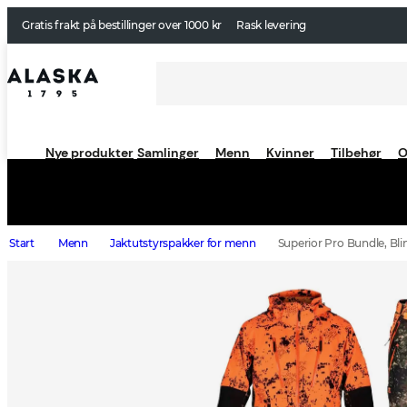
Gratis frakt på bestillinger over 1000 kr
Rask levering
Nye produkter
Samlinger
Menn
Kvinner
Tilbehør
O
Start
Menn
Jaktutstyrspakker for menn
Superior Pro Bundle, Bli