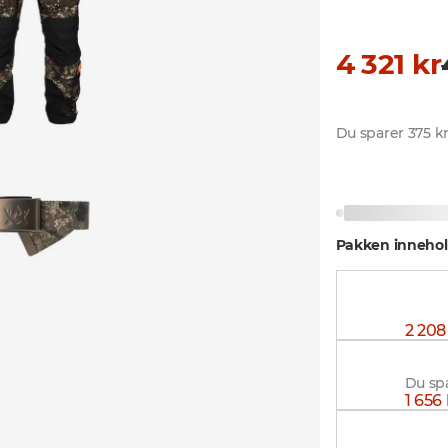
4 321 kr
Du sparer 375 k
Pakken innehol
Superi
2 208
Superi
Du spa
1 656 
Alaska 