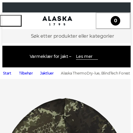
0
Søk etter produkter eller kategorier
Varmeklær for jakt –
Les mer
Start
Tilbehør
Jaktluer
Alaska ThermoDry-lue, BlindTech Forest