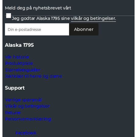
Meld deg på nyhetsbrevet vårt
Jeg godtar Alaska 1795 sine
vilkår og betingelser.
Abonner
Alaska 1795
Vår historie
Produktpleie
Størrelsesguider
Jaktklær til herre og dame
Support
Vanlige spørsmål
Vilkår og betingelser
Returer
Personvernerklæring
Facebook