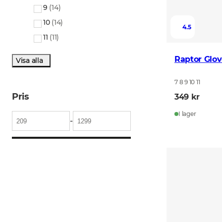
9
(
14
)
10
(
14
)
4.5
11
(
11
)
Raptor Glov
Visa alla
7 8 9 10 11
Pris
349 kr
I lager
-