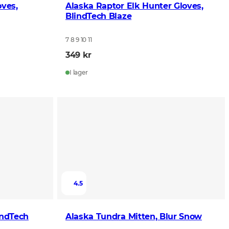
oves,
Alaska Raptor Elk Hunter Gloves,
BlindTech Blaze
7 8 9 10 11
349 kr
I lager
4.5
indTech
Alaska Tundra Mitten, Blur Snow