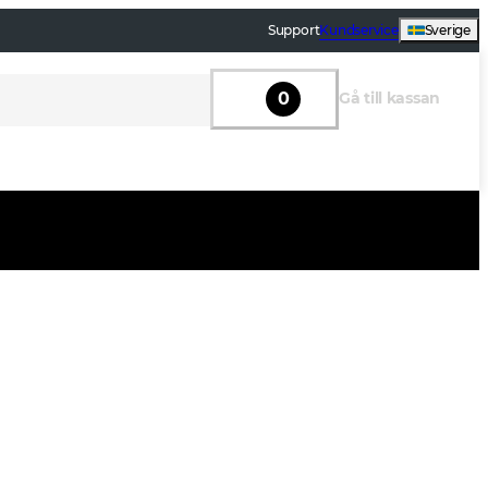
Support
Kundservice
Sverige
0
Gå till kassan