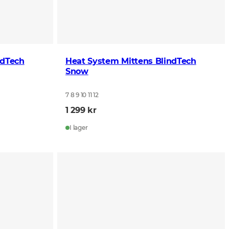
ndTech
Heat System Mittens BlindTech
Snow
7 8 9 10 11 12
1 299 kr
I lager