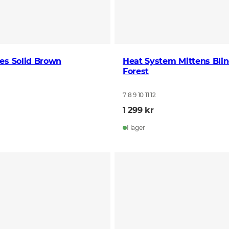
es Solid Brown
Heat System Mittens Bli
Forest
7 8 9 10 11 12
1 299 kr
I lager