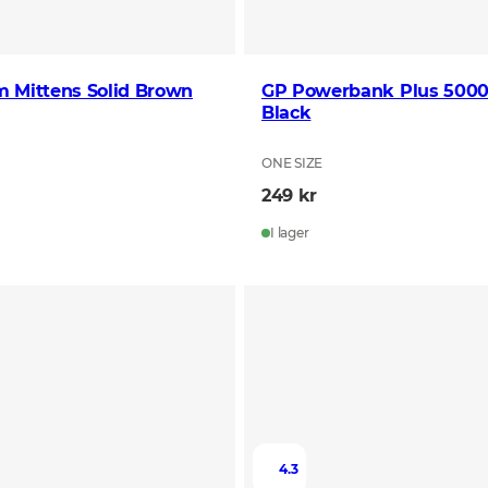
m Mittens Solid Brown
GP Powerbank Plus 50
Black
ONE SIZE
249 kr
I lager
4.3