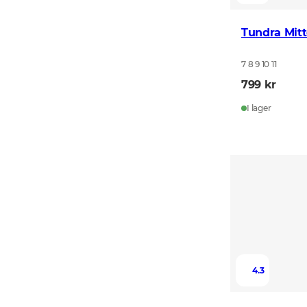
Tundra Mitt
7 8 9 10 11
799 kr
I lager
4.3