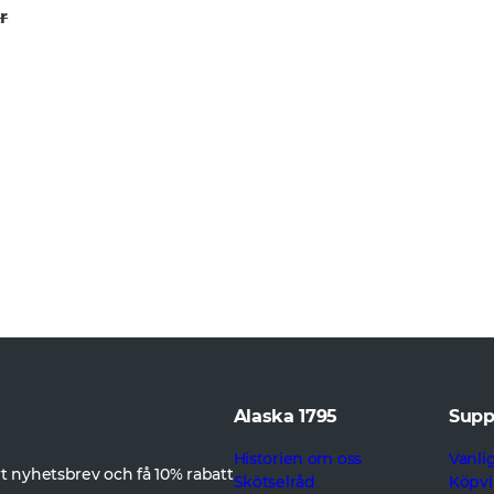
r
Alaska 1795
Supp
Historien om oss
Vanli
 nyhetsbrev och få 10% rabatt
Skötselråd
Köpvi