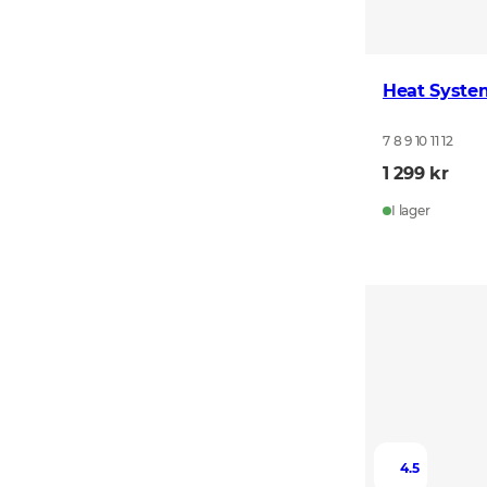
Heat Syste
7 8 9 10 11 12
1 299 kr
I lager
4.5