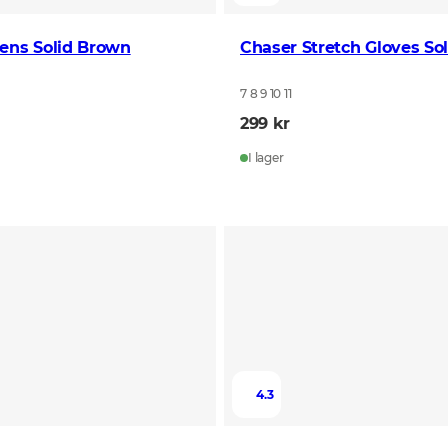
ens Solid Brown
Chaser Stretch Gloves So
7 8 9 10 11
299 kr
I lager
4.3