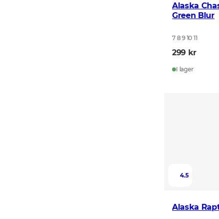
Alaska Chas
Green Blur
7 8 9 10 11
299 kr
I lager
4.5
Alaska Rapt