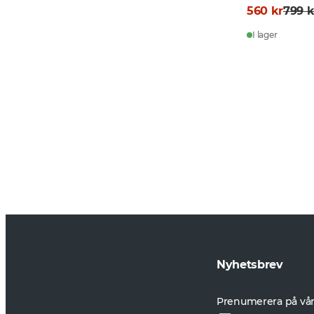
560 kr
799 k
I lager
Nyhetsbrev
Prenumerera på vårt