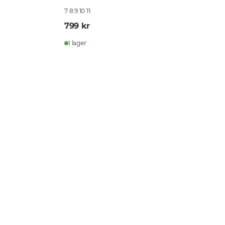
7 8 9 10 11
799 kr
I lager