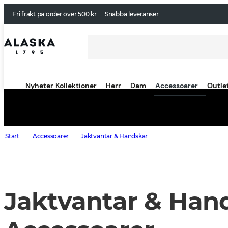
Fri frakt på order över 500 kr
Snabba leveranser
Nyheter
Kollektioner
Herr
Dam
Accessoarer
Outle
Start
Accessoarer
Jaktvantar & Handskar
Jaktvantar & Han