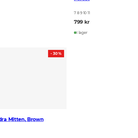
7 8 9 10 11
799 kr
I lager
- 30 %
dra Mitten, Brown