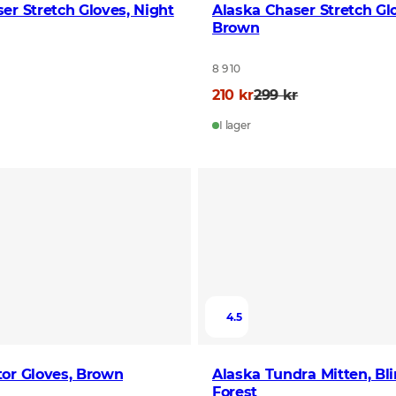
er Stretch Gloves, Night
Alaska Chaser Stretch Gl
Brown
8 9 10
210 kr
299 kr
I lager
4.5
or Gloves, Brown
Alaska Tundra Mitten, Bl
Forest