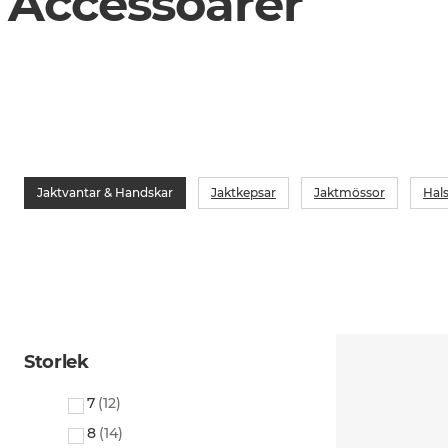
Accessoarer
Jaktvantar & Handskar
Jaktkepsar
Jaktmössor
Hals
Storlek
7
(
12
)
8
(
14
)