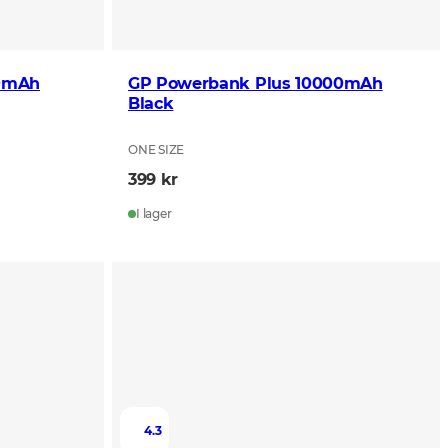
00mAh
GP Powerbank Plus 10000mAh
Black
ONE SIZE
399 kr
I lager
4.3