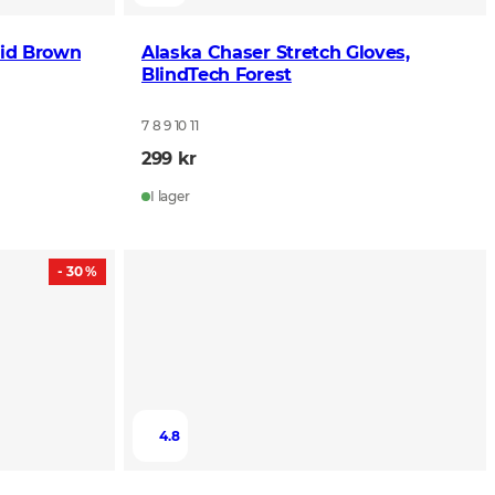
lid Brown
Alaska Chaser Stretch Gloves,
BlindTech Forest
7 8 9 10 11
299 kr
I lager
- 30 %
4.8