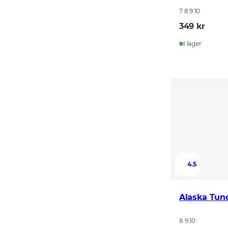
7 8 9 10
349 kr
I lager
4.5
Alaska Tun
8 9 10