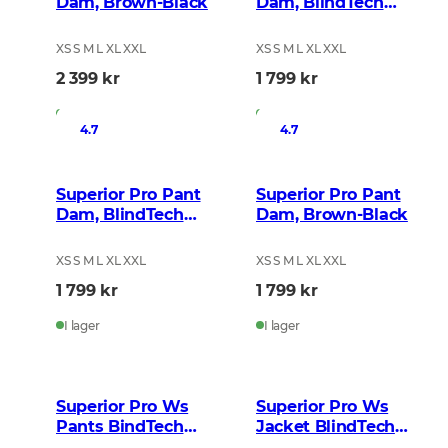
Dam, Brown-Black
Dam, BlindTech
Safety Mix
XS S M L XL XXL
XS S M L XL XXL
2 399 kr
1 799 kr
I lager
I lager
4.7
4.7
Superior Pro Pant
Superior Pro Pant
Dam, BlindTech
Dam, Brown-Black
Invisible II
XS S M L XL XXL
XS S M L XL XXL
1 799 kr
1 799 kr
I lager
I lager
Superior Pro Ws
Superior Pro Ws
Pants BindTech
Jacket BlindTech
Invisible 2
Invisible 2