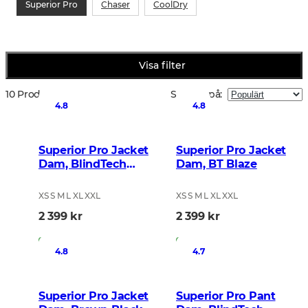
Superior Pro
Chaser
CoolDry
Visa filter
10 Produkter
Sortera på
:
4.8
4.8
Superior Pro Jacket
Superior Pro Jacket
Dam, BlindTech
Dam, BT Blaze
Invisible II
XS S M L XL XXL
XS S M L XL XXL
2 399 kr
2 399 kr
I lager
I lager
4.8
4.7
Superior Pro Jacket
Superior Pro Pant