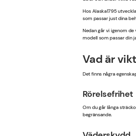
Hos Alaska1795 utvecklar 
som passar just dina be
Nedan går vi igenom de vi
modell som passar din ja
Vad är vikt
Det finns några egenskap
Rörelsefrihet
Om du går långa sträckor 
begränsande.
Väderskydd