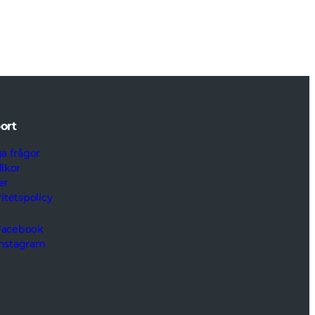
ort
ga frågor
llkor
er
itetspolicy
Facebook
Instagram