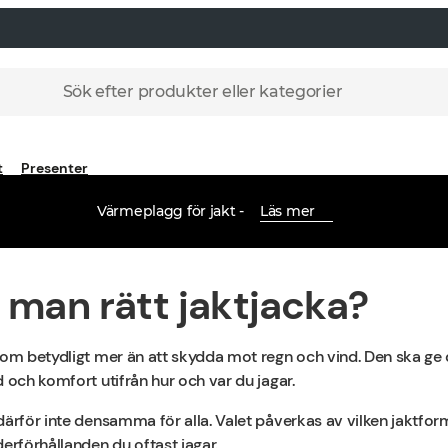
Sök efter produkter eller kategorier
t
Presenter
Värmeplagg för jakt -
Läs mer
r man rätt jaktjacka?
 om betydligt mer än att skydda mot regn och vind. Den ska ge 
 och komfort utifrån hur och var du jagar.
därför inte densamma för alla. Valet påverkas av vilken jaktform
erförhållanden du oftast jagar.