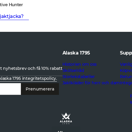
ctive Hunter
jaktjacka?
Alaska 1795
Supp
Historien om oss
Vanli
 nyhetsbrev och få 10% rabatt
Skötselråd
Köpvi
Storlekstabeller
Retur
Alaska 1795 integritetspolicy.
Jaktkläder för herr och dam
Integr
Prenumerera