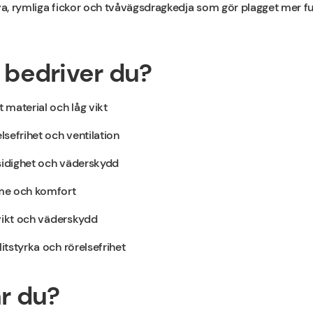
uva, rymliga fickor och tvåvägsdragkedja som gör plagget mer fu
t bedriver du?
t material och låg vikt
elsefrihet och ventilation
gsidighet och väderskydd
rme och komfort
g vikt och väderskydd
litstyrka och rörelsefrihet
är du?