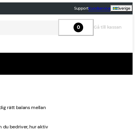
Support
Kundservice
Sverige
0
Gå till kassan
dig rätt balans mellan
 du bedriver, hur aktiv