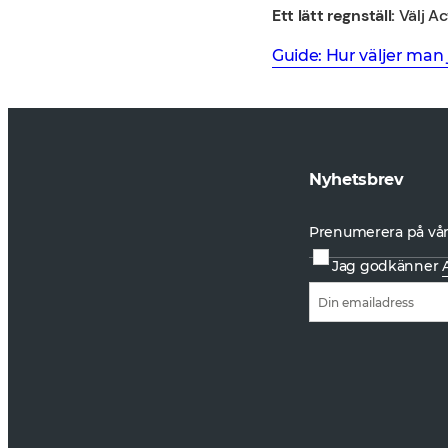
Ett lätt regnställ:
Välj A
Guide: Hur väljer man 
Nyhetsbrev
Prenumerera på vårt
Jag godkänner