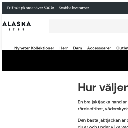
Fri frakt på order över 500 kr
Snabba leveranser
Nyheter
Kollektioner
Herr
Dam
Accessoarer
Outle
Hur välje
En bra jaktjacka handlar
rörelsefrihet, väderskydd
Den bästa jaktjackan är 
du är och under vilka väd