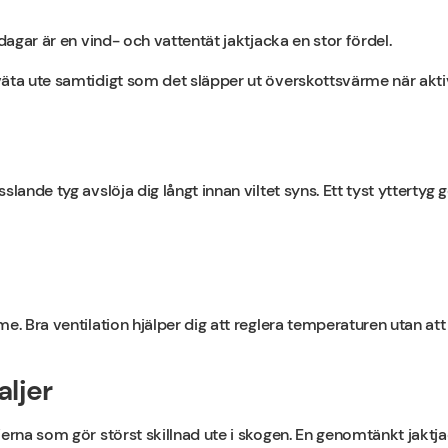
 dagar är en vind- och vattentät jaktjacka en stor fördel.
äta ute samtidigt som det släpper ut överskottsvärme när aktiv
lande tyg avslöja dig långt innan viltet syns. Ett tyst yttertyg gö
e. Bra ventilation hjälper dig att reglera temperaturen utan att
aljer
jerna som gör störst skillnad ute i skogen. En genomtänkt jakt