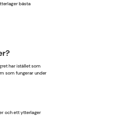
tterlager bästa
er?
gret har istället som
tem som fungerar under
r och ett ytterlager