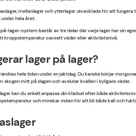
aslager, mellanlager och ytterlager utvecklade för att fungera
 under hela året.
-på-lager-system består av tre delar där varje lager har sin eg
rätt kroppstemperatur oavsett väder eller aktivitetsnivå.
gerar lager på lager?
ndras hela tiden under en jaktdag. Du kanske börjar morgonen 
m skogen mitt på dagen och avslutar kvällen i kyligare väder.
 lager kan du enkelt anpassa din klädsel efter både aktivitetsniv
ppstemperatur och minskar risken för att bli både kall och fukti
Baslager