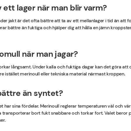
 ett lager när man blir varm?
er jakt är det ofta bättre att ta av ett mellanlager i tid än att for
lerar bättre än fuktiga och hjälper dig att hålla en jämn kropps
omull när man jagar?
orkar långsamt. Under kalla och fuktiga dagar kan det göra att 
e istället merinoull eller tekniska material närmast kroppen.
bättre än syntet?
t har sina fördelar. Merinoull reglerar temperaturen väl och vä
 transporterar bort fukt snabbare och torkar fort. Valet beror p
er.