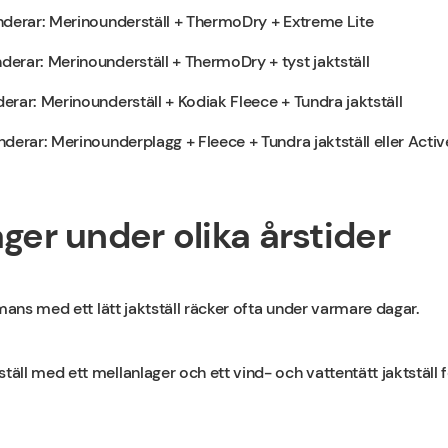
nderar: Merinounderställ + ThermoDry + Extreme Lite
erar: Merinounderställ + ThermoDry + tyst jaktställ
rar: Merinounderställ + Kodiak Fleece + Tundra jaktställ
derar: Merinounderplagg + Fleece + Tundra jaktställ eller Act
ager under olika årstider
mans med ett lätt jaktställ räcker ofta under varmare dagar.
ll med ett mellanlager och ett vind- och vattentätt jaktställ fö