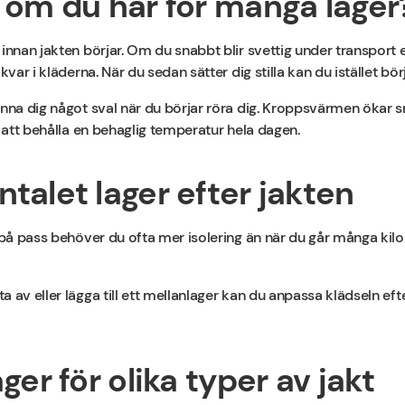
 om du har för många lager
 innan jakten börjar. Om du snabbt blir svettig under transport 
kvar i kläderna. När du sedan sätter dig stilla kan du istället bör
änna dig något sval när du börjar röra dig. Kroppsvärmen ökar s
g att behålla en behaglig temperatur hela dagen.
talet lager efter jakten
e på pass behöver du ofta mer isolering än när du går många kil
 av eller lägga till ett mellanlager kan du anpassa klädseln ef
ger för olika typer av jakt