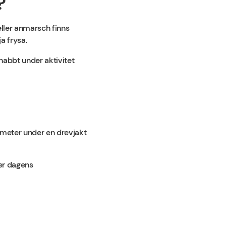
?
eller anmarsch finns
ja frysa.
nabbt under aktivitet
ometer under en drevjakt
ter dagens