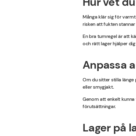
Hur vet du
Många klär sig för varmt
risken att fukten stannar 
En bra tumregel är att k
och rätt lager hjälper di
Anpassa an
Om du sitter stilla läng
eller smygjakt.
Genom att enkelt kunna ta
förutsättningar.
Lager på la