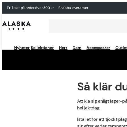
Fri frakt på order över 500 kr
Snabba leveranser
Nyheter
Kollektioner
Herr
Dam
Accessoarer
Outle
Så klär du
Att klä sig enligt lager-
hel jaktdag.
Istället för ett tjockt p
sig efter väder, temperat