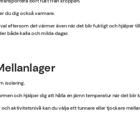
 transportera bort fukt från kroppen.
ller du dig också varmare.
val eftersom det värmer även när det blir fuktigt och hjälper till
r både kalla och milda dagar.
Mellanlager
m isolering.
men och hjälper dig att hålla en jämn temperatur när det blir k
ch aktivitetsnivå kan du välja ett tunnare eller tjockare mellan