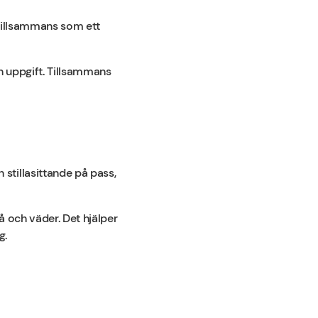
 tillsammans som ett
en uppgift. Tillsammans
stillasittande på pass,
å och väder. Det hjälper
g.