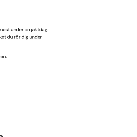
 mest under en jaktdag.
ket du rör dig under
en.