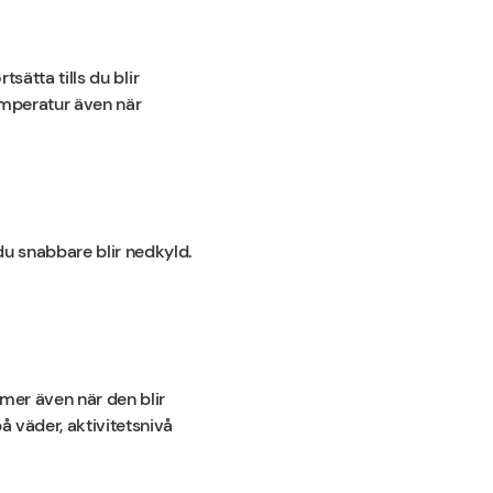
tsätta tills du blir
temperatur även när
du snabbare blir nedkyld.
rmer även när den blir
å väder, aktivitetsnivå