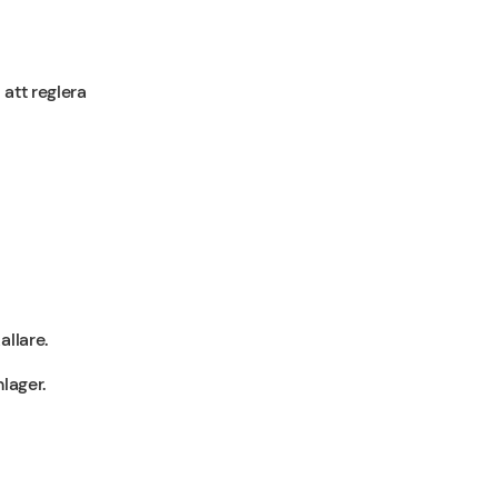
 att reglera
allare.
lager.