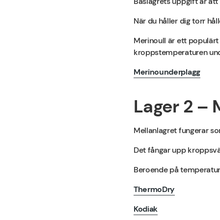
Baslagrets uppgift är att
När du håller dig torr hå
Merinoull är ett populärt 
kroppstemperaturen unde
Merinounderplagg
Lager 2 – 
Mellanlagret fungerar so
Det fångar upp kroppsvär
Beroende på temperatur o
ThermoDry
Kodiak