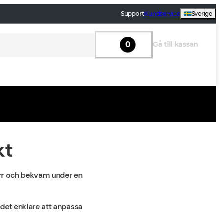
Support
Kundservice
Sverige
0
Gå till kassan
kt
 torr och bekväm under en
r det enklare att anpassa