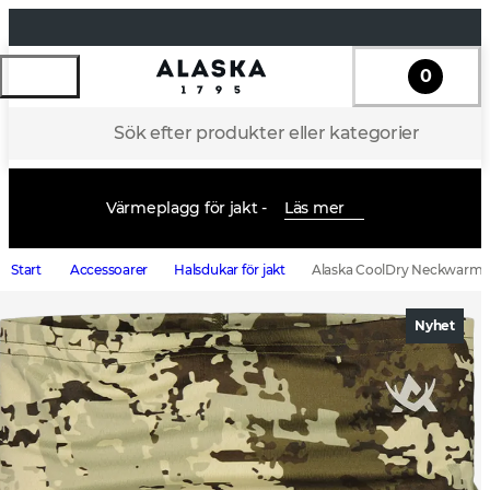
0
Sök efter produkter eller kategorier
Värmeplagg för jakt -
Läs mer
Start
Accessoarer
Halsdukar för jakt
Alaska CoolDry Neckwarmer
Nyhet