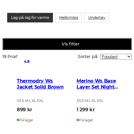
Lag-på-lag for varme
Mellomlag
Undertøy
Vis filter
19 Produkter
Sorter på
:
4.8
Thermodry Ws
Merino Ws Base
Jacket Solid Brown
Layer Set Night
Green
XS S M L XL XXL
XS S M L XL XXL
899 kr
1 299 kr
På lager
På lager