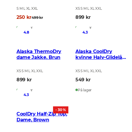
BlindTech Forest
S M L XL XXL
XS S M L XL XXL
250 kr
899 kr
499 kr
På lager
På lager
4.8
4.3
Alaska ThermoDry
Alaska CoolDry
dame Jakke, Brun
kvinne Halv-Glidelås
Topp, BlindTech
Forest
XS S M L XL XXL
XS S M L XL XXL
899 kr
549 kr
På lager
På lager
4.3
- 30 %
CoolDry Half-Zip Top,
Dame, Brown