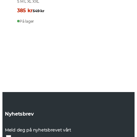
S M L XL XXL
385 kr
549 kr
På lager
Nyhetsbrev
Meld deg på nyhetsbrevet vårt