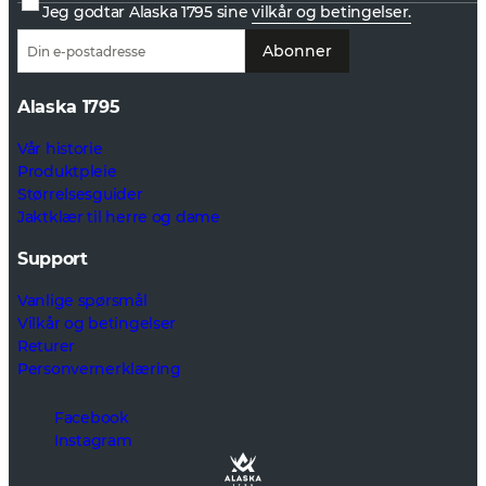
Jeg godtar Alaska 1795 sine
vilkår og betingelser.
Abonner
Alaska 1795
Vår historie
Produktpleie
Størrelsesguider
Jaktklær til herre og dame
Support
Vanlige spørsmål
Vilkår og betingelser
Returer
Personvernerklæring
Facebook
Instagram