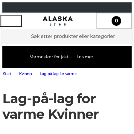
0
Søk etter produkter eller kategorier
Varmeklær for jakt –
Les mer
Start
Kvinner
Lag-på-lag for varme
Lag-på-lag for
varme Kvinner