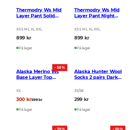
Thermodry Ws Mid
Thermodry Ws Mid
Layer Pant Solid
Layer Pant Night
Brown
Green
XS S M L XL XXL
XS S M L XL XXL
899 kr
899 kr
På lager
På lager
- 50 %
Alaska Merino Ws
Alaska Hunter Wool
Base Layer Top
Socks 2 pairs Dark
Graphite
Grey
XS
35/38
300 kr
299 kr
599 kr
På lager
På lager
- 70 %
- 50 %