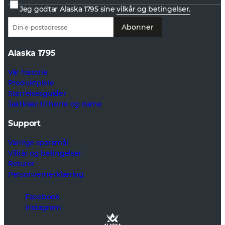
Jeg godtar Alaska 1795 sine
vilkår og betingelser.
Abonner
Alaska 1795
Vår historie
Produktpleie
Størrelsesguider
Jaktklær til herre og dame
Support
Vanlige spørsmål
Vilkår og betingelser
Returer
Personvernerklæring
Facebook
Instagram