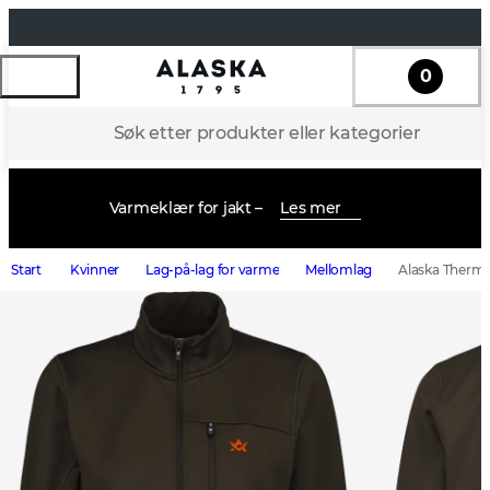
0
Søk etter produkter eller kategorier
Varmeklær for jakt –
Les mer
Start
Kvinner
Lag-på-lag for varme
Mellomlag
Alaska Therm