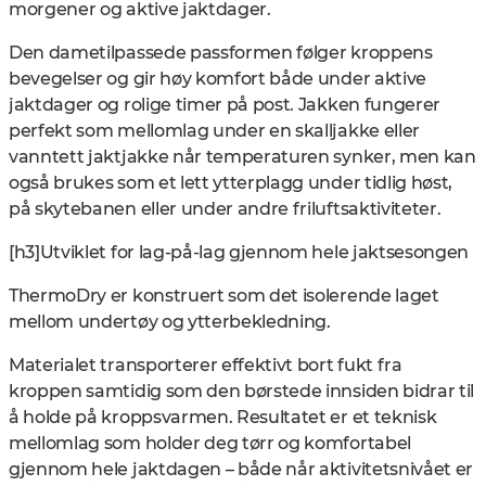
morgener og aktive jaktdager.
Den dametilpassede passformen følger kroppens
bevegelser og gir høy komfort både under aktive
jaktdager og rolige timer på post. Jakken fungerer
perfekt som mellomlag under en skalljakke eller
vanntett jaktjakke når temperaturen synker, men kan
også brukes som et lett ytterplagg under tidlig høst,
på skytebanen eller under andre friluftsaktiviteter.
[h3]Utviklet for lag-på-lag gjennom hele jaktsesongen
ThermoDry er konstruert som det isolerende laget
mellom undertøy og ytterbekledning.
Materialet transporterer effektivt bort fukt fra
kroppen samtidig som den børstede innsiden bidrar til
å holde på kroppsvarmen. Resultatet er et teknisk
mellomlag som holder deg tørr og komfortabel
gjennom hele jaktdagen – både når aktivitetsnivået er