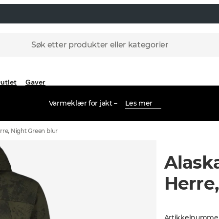
Søk etter produkter eller kategorier
utlet
Gaver
Varmeklær for jakt –
Les mer
rre, Night Green blur
Alask
Herre,
Artikkelnumme