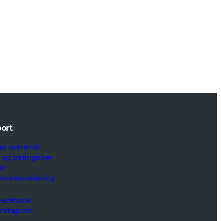
ort
ge spørsmål
r og betingelser
er
onvernerklæring
Facebook
Instagram