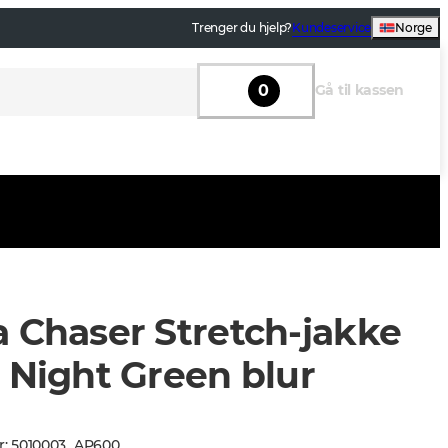
Trenger du hjelp?
Kundeservice
Norge
0
Gå til kassen
a Chaser Stretch-jakke
 Night Green blur
r
:
5010003
_
AP600