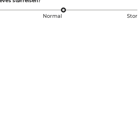
ves størrelsen?
Normal
Stor