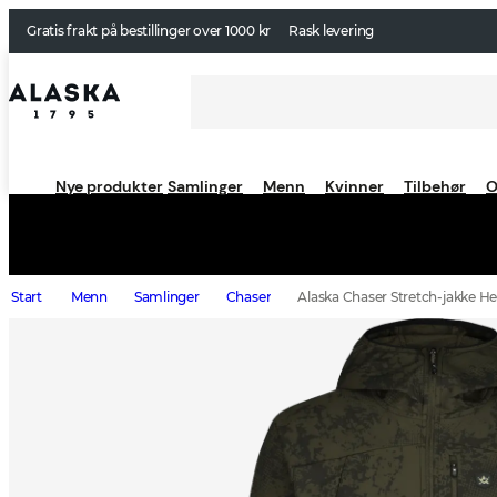
Gratis frakt på bestillinger over 1000 kr
Rask levering
Nye produkter
Samlinger
Menn
Kvinner
Tilbehør
O
Start
Menn
Samlinger
Chaser
Alaska Chaser Stretch-jakke He