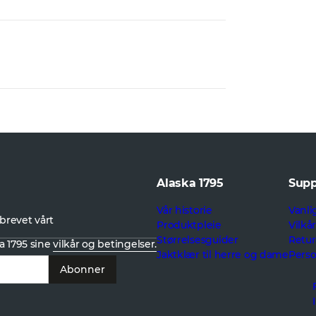
Alaska 1795
Supp
Vår historie
Vanli
brevet vårt
Produktpleie
Vilkå
Størrelsesguider
Retur
a 1795 sine
vilkår og betingelser.
Jaktklær til herre og dame
Pers
Abonner