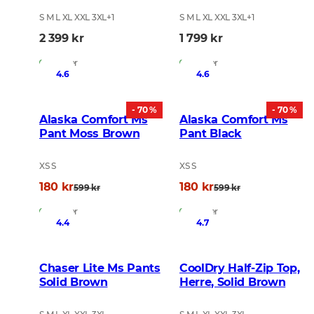
S M L XL XXL 3XL
+
1
S M L XL XXL 3XL
+
1
2 399 kr
1 799 kr
På lager
På lager
4.6
4.6
- 70 %
- 70 %
Alaska Comfort Ms
Alaska Comfort Ms
Pant Moss Brown
Pant Black
XS S
XS S
180 kr
180 kr
599 kr
599 kr
På lager
På lager
4.4
4.7
Chaser Lite Ms Pants
CoolDry Half-Zip Top,
Solid Brown
Herre, Solid Brown