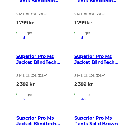
Pants BlindTech
Pants BlindTech
Invisible 2
Safety Mix
S M L XL XXL 3XL
+
1
S M L XL XXL 3XL
+
1
1 799 kr
1 799 kr
På lager
På lager
5
5
Superior Pro Ms
Superior Pro Ms
Jacket BlindTech
Jacket BlindTech
Blaze Blur
Invisible 2
S M L XL XXL 3XL
+
1
S M L XL XXL 3XL
+
1
2 399 kr
2 399 kr
På lager
På lager
5
4.5
Superior Pro Ms
Superior Pro Ms
Jacket Blindtech
Pants Solid Brown
Safety Mix