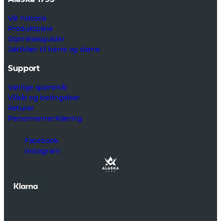
Vår historie
Produktpleie
Størrelsesguider
Jaktklær til herre og dame
Support
Vanlige spørsmål
Vilkår og betingelser
Returer
Personvernerklæring
Facebook
Instagram