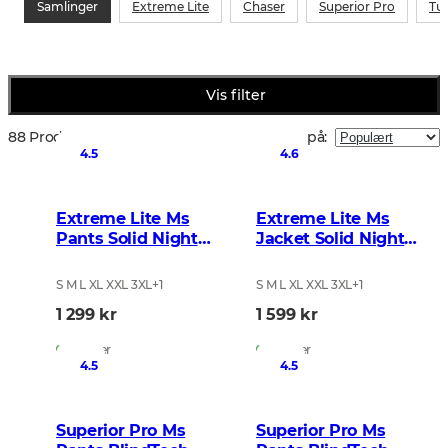
Samlinger
Extreme Lite
Chaser
Superior Pro
Tu
Vis filter
88 Produkter
Sorter på
:
4.5
4.6
Extreme Lite Ms
Extreme Lite Ms
Pants Solid Night
Jacket Solid Night
Green
Green
S M L XL XXL 3XL
+
1
S M L XL XXL 3XL
+
1
1 299 kr
1 599 kr
På lager
På lager
4.5
4.5
Superior Pro Ms
Superior Pro Ms