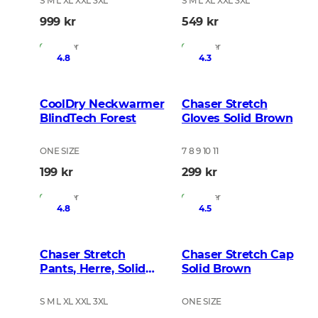
S M L XL XXL 3XL
S M L XL XXL 3XL
999 kr
549 kr
På lager
På lager
4.8
4.3
CoolDry Neckwarmer
Chaser Stretch
BlindTech Forest
Gloves Solid Brown
ONE SIZE
7 8 9 10 11
199 kr
299 kr
På lager
På lager
4.8
4.5
Chaser Stretch
Chaser Stretch Cap
Pants, Herre, Solid
Solid Brown
Brown
S M L XL XXL 3XL
ONE SIZE