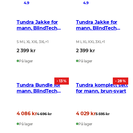
4.9
4.9
Tundra Jakke for
Tundra Jakke for
mann, BlindTech
mann, BlindTech
Forest
Snow
S M L XL XXL 3XL
+
1
M L XL XXL 3XL
+
1
2 399 kr
2 399 kr
På lager
På lager
- 13 %
- 28 %
Tundra Bundle for
Tundra komplett sett
mann, BlindTech
for mann, brun-svart
Forest
4 086 kr
4 029 kr
4 696 kr
5 595 kr
På lager
På lager