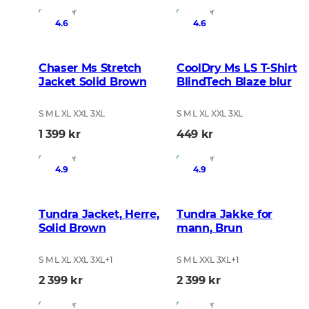
På lager
På lager
4.6
4.6
Chaser Ms Stretch
CoolDry Ms LS T-Shirt
Jacket Solid Brown
BlindTech Blaze blur
S M L XL XXL 3XL
S M L XL XXL 3XL
1 399 kr
449 kr
På lager
På lager
4.9
4.9
Tundra Jacket, Herre,
Tundra Jakke for
Solid Brown
mann, Brun
S M L XL XXL 3XL
+
1
S M L XXL 3XL
+
1
2 399 kr
2 399 kr
På lager
På lager