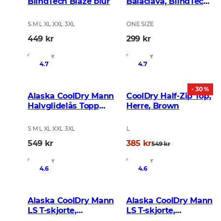
BlindTech Blaze blur
Balaclava, BlindTech
Reed
S M L XL XXL 3XL
ONE SIZE
449 kr
299 kr
På lager
På lager
4.7
4.7
- 30 %
Alaska CoolDry Mann
CoolDry Half-Zip Top,
Halvglidelås Topp
Herre, Brown
Blindtech Forest
S M L XL XXL 3XL
L
549 kr
385 kr
549 kr
På lager
På lager
4.6
4.6
Alaska CoolDry Mann
Alaska CoolDry Mann
LS T-skjorte,
LS T-skjorte,
BlindTech Forest
BlindTech Reed