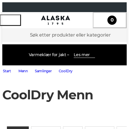
0
Søk etter produkter eller kategorier
Varmeklær for jakt –
Les mer
Start
Menn
Samlinger
CoolDry
CoolDry Menn