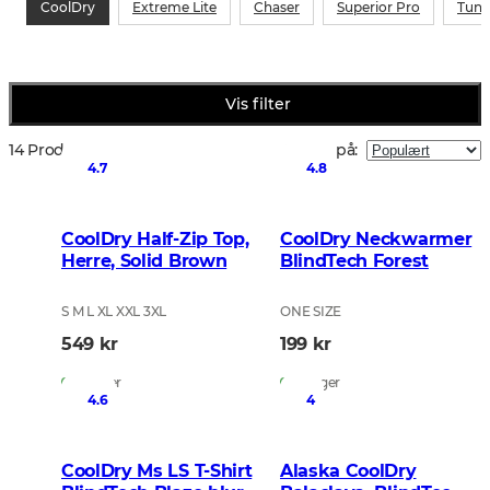
CoolDry
Extreme Lite
Chaser
Superior Pro
Tund
Vis filter
14 Produkter
Sorter på
:
4.7
4.8
CoolDry Half-Zip Top,
CoolDry Neckwarmer
Herre, Solid Brown
BlindTech Forest
S M L XL XXL 3XL
ONE SIZE
549 kr
199 kr
På lager
På lager
4.6
4
CoolDry Ms LS T-Shirt
Alaska CoolDry