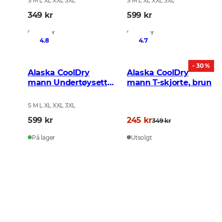
S M L XL XXL 3XL
S M L XL XXL 3XL
349 kr
599 kr
På lager
På lager
4.8
4.7
- 30 %
Alaska CoolDry
Alaska CoolDry
mann Undertøysett,
mann T-skjorte, brun
Night Green
S M L XL XXL 3XL
599 kr
245 kr
349 kr
På lager
Utsolgt