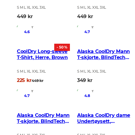
S M L XL XXL 3XL
S M L XL XXL 3XL
449 kr
449 kr
På lager
På lager
4.6
4.7
- 50 %
CoolDry Long-sleeve
Alaska CoolDry Mann
T-Shirt, Herre, Brown
T-skjorte, BlindTech
Forest
S M L XL XXL 3XL
S M L XL XXL 3XL
225 kr
349 kr
449 kr
På lager
På lager
4.7
4.8
Alaska CoolDry Mann
Alaska CoolDry dame
T-skjorte, BlindTech
Undertøysett,
Reed
BlindTech Forest