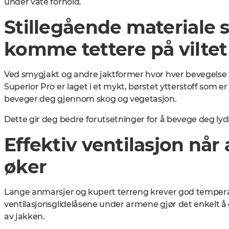
under våte forhold.
Stillegående materiale 
komme tettere på viltet
Ved smygjakt og andre jaktformer hvor hver bevegelse t
Superior Pro er laget i et mykt, børstet ytterstoff som er
beveger deg gjennom skog og vegetasjon.
Dette gir deg bedre forutsetninger for å bevege deg lydløs
Effektiv ventilasjon når 
øker
Lange anmarsjer og kupert terreng krever god tempera
ventilasjonsglidelåsene under armene gjør det enkelt 
av jakken.