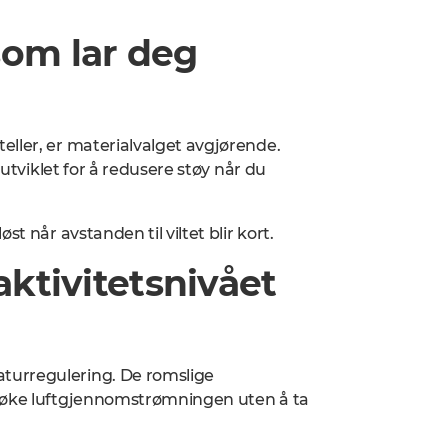
som lar deg
eller, er materialvalget avgjørende.
 utviklet for å redusere støy når du
t når avstanden til viltet blir kort.
aktivitetsnivået
turregulering. De romslige
å øke luftgjennomstrømningen uten å ta