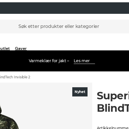
Søk etter produkter eller kategorier
utlet
Gaver
Varmeklær for jakt –
Les mer
indTech Invisible 2
Super
Nyhet
BlindT
Artikkelnumme