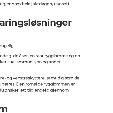
ur gjennom hele jaktdagen, uansett
ringsløsninger
jengelig.
nde glidelåser, en stor rygglomme og en
nsker, lue, ammunisjon og annet
yre- og venstreskyttere, samtidig som de
ret bæres. Den romslige rygglommen er
 du ønsker lett tilgjengelig gjennom
rm