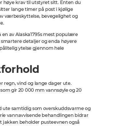
 høye krav til utstyret sitt. Enten du
tter lange timer på post i kjølige
v værbeskyttelse, bevegelighet og
e.
å en av Alaska1795s mest populære
, smartere detaljer og enda høyere
pålitelig ytelse gjennom hele
tforhold
er regn, vind og lange dager ute.
 som gir
20 000 mm vannsøyle og 20
d ute samtidig som overskuddsvarme og
-frie vannavvisende behandlingen bidrar
lik at jakken beholder pusteevnen også