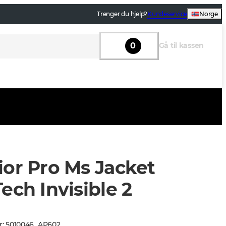
Trenger du hjelp?
Kundeservice
Norge
0
Gå til kassen
ior Pro Ms Jacket
ech Invisible 2
r
:
5010046
_
AP602