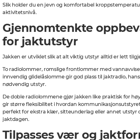
Slik holder du en jevn og komfortabel kroppstemperat
aktivitetsnivå.
Gjennomtenkte oppbeva
for jaktutstyr
Jakken er utviklet slik at alt viktig utstyr alltid er lett tilg
To radiolommer
, romslige frontlommer med vannavvise
innvendig glidelåslomme gir god plass til jaktradio, ha
nødvendig utstyr.
De doble radiolommene gjør jakken like praktisk for hø
gir større fleksibilitet i hvordan kommunikasjonsutsty
perfekt for ekstra klær, sitteunderlag eller annet utstyr
jaktdagen.
Tilpasses vær og jaktfo