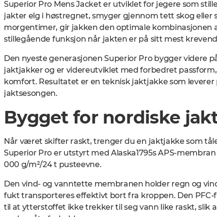
Superior Pro Mens Jacket er utviklet for jegere som stiller
jakter elg i høstregnet, smyger gjennom tett skog eller si
morgentimer, gir jakken den optimale kombinasjonen a
stillegående funksjon når jakten er på sitt mest krevend
Den nyeste generasjonen Superior Pro bygger videre p
jaktjakker og er videreutviklet med forbedret passform
komfort. Resultatet er en teknisk jaktjakke som leverer 
jaktsesongen.
Bygget for nordiske jak
Når været skifter raskt, trenger du en jaktjakke som tål
Superior Pro er utstyrt med Alaska1795s APS-membran
000 g/m²/24 t pusteevne
.
Den vind- og vanntette membranen holder regn og vin
fukt transporteres effektivt bort fra kroppen. Den PFC
til at ytterstoffet ikke trekker til seg vann like raskt, s