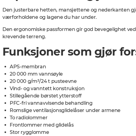
Den justerbare hetten, mansjettene og nederkanten gjør
værforholdene og lagene du har under.
Den ergonomiske passformen gir god bevegelighet ved sky
krevende terreng.
Funksjoner som gjør for
APS-membran
20 000 mm vannsøyle
20 000 g/m²/24 t pusteevne
Vind- og vanntett konstruksjon
Stillegående børstet ytterstoff
PFC-fri vannavvisende behandling
Romslige ventilasjonsglidelåser under armene
To radiolommer
Frontlommer med glidelås
Stor rygglomme