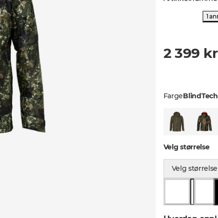
1 an
2 399 kr
Farge
BlindTech 
Velg størrelse
Velg størrelse