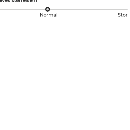
ves størrelsen?
Normal
Stor