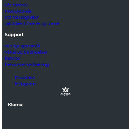
Vår historie
Produktpleie
Størrelsesguider
Jaktklær til herre og dame
Support
Vanlige spørsmål
Vilkår og betingelser
Returer
Personvernerklæring
Facebook
Instagram