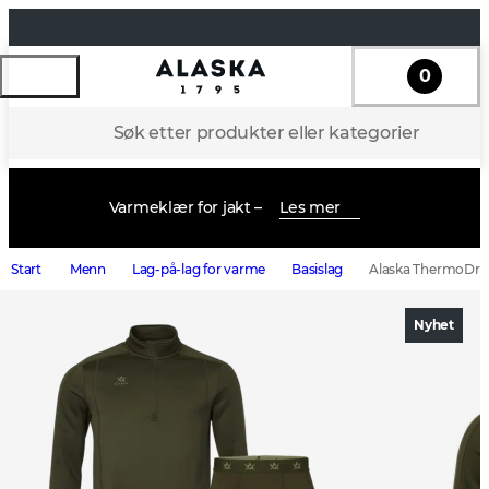
0
Søk etter produkter eller kategorier
Varmeklær for jakt –
Les mer
Start
Menn
Lag-på-lag for varme
Basislag
Alaska ThermoDry M
Nyhet