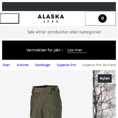
0
Søk etter produkter eller kategorier
Varmeklær for jakt –
Les mer
Start
Kvinner
Samlinger
Superior Pro
Superior Pro Ws Pants
Nyhet