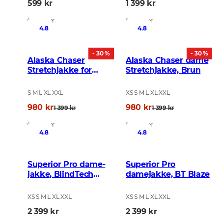
599 kr
1 399 kr
På lager
På lager
4.8
4.8
- 30 %
- 30 %
Alaska Chaser
Alaska Chaser dame
Stretchjakke for
Stretchjakke, Brun
dame, Svart
S M L XL XXL
XS S M L XL XXL
980 kr
980 kr
1 399 kr
1 399 kr
På lager
På lager
4.8
4.8
Superior Pro dame-
Superior Pro
jakke, BlindTech
damejakke, BT Blaze
invisible II
XS S M L XL XXL
XS S M L XL XXL
2 399 kr
2 399 kr