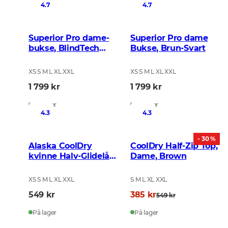
4.7
4.7
Superior Pro dame-
Superior Pro dame
bukse, BlindTech
Bukse, Brun-Svart
invisible II
XS S M L XL XXL
XS S M L XL XXL
1 799 kr
1 799 kr
På lager
På lager
4.3
4.3
- 30 %
Alaska CoolDry
CoolDry Half-Zip Top,
kvinne Halv-Glidelås
Dame, Brown
Topp, BlindTech
Forest
XS S M L XL XXL
S M L XL XXL
549 kr
385 kr
549 kr
På lager
På lager