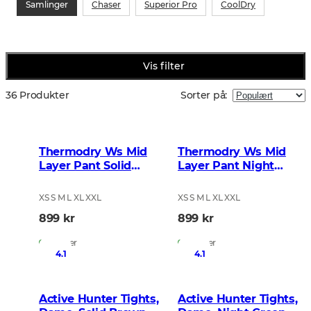
Samlinger
Chaser
Superior Pro
CoolDry
Vis filter
36 Produkter
Sorter på
:
Thermodry Ws Mid
Thermodry Ws Mid
Layer Pant Solid
Layer Pant Night
Brown
Green
XS S M L XL XXL
XS S M L XL XXL
899 kr
899 kr
På lager
På lager
4.1
4.1
Active Hunter Tights,
Active Hunter Tights,