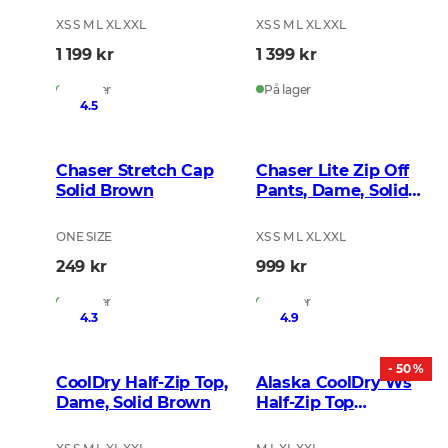
XS S M L XL XXL
XS S M L XL XXL
1 199 kr
1 399 kr
På lager
På lager
4.5
Chaser Stretch Cap
Chaser Lite Zip Off
Solid Brown
Pants, Dame, Solid
Brown
ONE SIZE
XS S M L XL XXL
249 kr
999 kr
På lager
På lager
4.3
4.9
- 50 %
CoolDry Half-Zip Top,
Alaska CoolDry Ws
Dame, Solid Brown
Half-Zip Top
BindTech Invisible