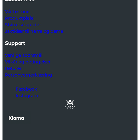
Vår historie
Produktpleie
Størrelsesguider
Jaktklær til herre og dame
Support
Vanlige spørsmål
Vilkår og betingelser
Returer
Personvernerklæring
Facebook
Instagram