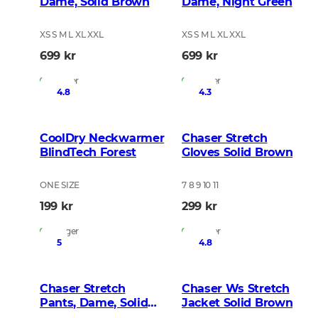
Dame, Solid Brown
Dame, Night Green
XS S M L XL XXL
XS S M L XL XXL
699 kr
699 kr
På lager
På lager
4.8
4.3
CoolDry Neckwarmer
Chaser Stretch
BlindTech Forest
Gloves Solid Brown
ONE SIZE
7 8 9 10 11
199 kr
299 kr
På lager
På lager
5
4.8
Chaser Stretch
Chaser Ws Stretch
Pants, Dame, Solid
Jacket Solid Brown
Brown