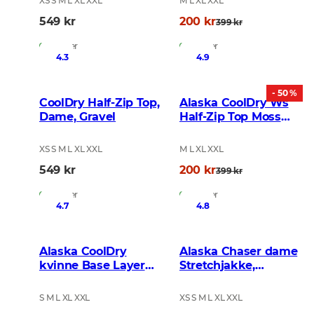
XS S M L XL XXL
M L XL XXL
549 kr
200 kr
399 kr
På lager
På lager
4.3
4.9
- 50 %
CoolDry Half-Zip Top,
Alaska CoolDry Ws
Dame, Gravel
Half-Zip Top Moss
Brown
XS S M L XL XXL
M L XL XXL
549 kr
200 kr
399 kr
På lager
På lager
4.7
4.8
Alaska CoolDry
Alaska Chaser dame
kvinne Base Layer
Stretchjakke,
Set, BlindTech Forest
BlindTech Forest
S M L XL XXL
XS S M L XL XXL