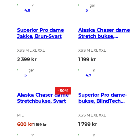
På lager
På lager
4.8
5
Superior Pro dame
Alaska Chaser dame
Jakke, Brun-Svart
Stretch bukse,
BlindTech Forest
XS S M L XL XXL
XS S M L XL XXL
2 399 kr
1 199 kr
På lager
På lager
5
4.7
- 50 %
Alaska Chaser dame
Superior Pro dame-
Stretchbukse, Svart
bukse, BlindTech
Safety Mix
M L
XS S M L XL XXL
600 kr
1 799 kr
1 199 kr
På lager
På lager