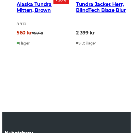
- 30 %
Alaska Tundra
Tundra Jacket Herr,
Mitten, Brown
BlindTech Blaze Blur
8 9 10
560 kr
2 399 kr
799 kr
I lager
Slut i lager