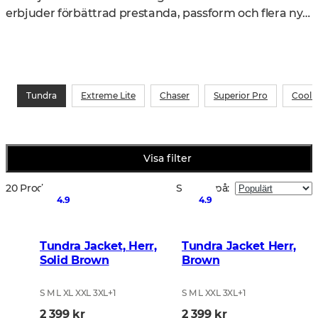
erbjuder förbättrad prestanda, passform och flera nya 
funktioner.
Tundra
Extreme Lite
Chaser
Superior Pro
CoolD
Visa filter
20 Produkter
Sortera på
:
4.9
4.9
Tundra Jacket, Herr,
Tundra Jacket Herr,
Solid Brown
Brown
S M L XL XXL 3XL
+
1
S M L XXL 3XL
+
1
2 399 kr
2 399 kr