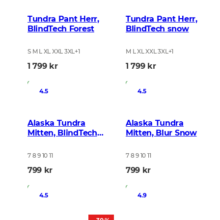
Tundra Pant Herr,
Tundra Pant Herr,
BlindTech Forest
BlindTech snow
S M L XL XXL 3XL
+
1
M L XL XXL 3XL
+
1
1 799 kr
1 799 kr
I lager
I lager
4.5
4.5
Alaska Tundra
Alaska Tundra
Mitten, BlindTech
Mitten, Blur Snow
Forest
7 8 9 10 11
7 8 9 10 11
799 kr
799 kr
I lager
I lager
4.5
4.9