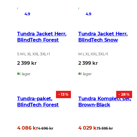
I lager
I lager
4.9
4.9
Tundra Jacket Herr,
Tundra Jacket Herr,
BlindTech Forest
BlindTech Snow
S M L XL XXL 3XL
+
1
M L XL XXL 3XL
+
1
2 399 kr
2 399 kr
I lager
I lager
- 13 %
- 28 %
Tundra-paket,
Tundra Komplett set,
BlindTech Forest
Brown-Black
4 086 kr
4 029 kr
4 696 kr
5 595 kr