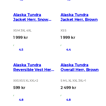
Alaska Tundra
Alaska Tundra
Jacket Herr, Snow
Jacket Herr, Brown
Blur
XS M 3XL 4XL
XS S
1 999 kr
1 999 kr
I lager
I lager
4.5
4.4
Alaska Tundra
Alaska Tundra
Reversible Vest Herr,
Overall Herr, Brown
Blaze 3D
XXS XS S XL XXL
+
2
S M L XL XXL 3XL
+
1
599 kr
2 499 kr
I lager
I lager
4.8
4.8