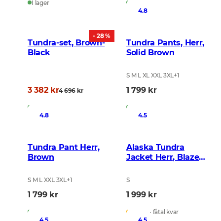
I lager
I lager
4.8
- 28 %
Tundra-set, Brown-
Tundra Pants, Herr,
Black
Solid Brown
S M L XL XXL 3XL
+
1
3 382 kr
1 799 kr
4 696 kr
I lager
I lager
4.8
4.5
Tundra Pant Herr,
Alaska Tundra
Brown
Jacket Herr, Blaze
Blur
S M L XXL 3XL
+
1
S
1 799 kr
1 999 kr
I lager
I lager - fåtal kvar
4.5
4.5