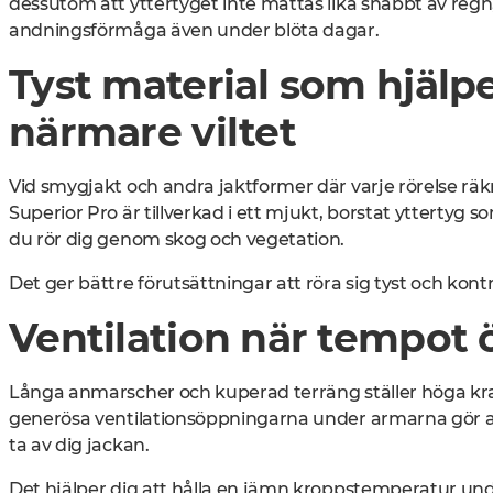
dessutom att yttertyget inte mättas lika snabbt av regn, 
andningsförmåga även under blöta dagar.
Tyst material som hjäl
närmare viltet
Vid smygjakt och andra jaktformer där varje rörelse räkn
Superior Pro är tillverkad i ett mjukt, borstat yttertyg 
du rör dig genom skog och vegetation.
Det ger bättre förutsättningar att röra sig tyst och kontrol
Ventilation när tempot 
Långa anmarscher och kuperad terräng ställer höga kr
generösa ventilationsöppningarna under armarna gör at
ta av dig jackan.
Det hjälper dig att hålla en jämn kroppstemperatur und