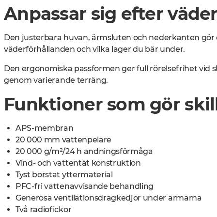
Anpassar sig efter väde
Den justerbara huvan, ärmsluten och nederkanten gör d
väderförhållanden och vilka lager du bär under.
Den ergonomiska passformen ger full rörelsefrihet vid sky
genom varierande terräng.
Funktioner som gör skil
APS-membran
20 000 mm vattenpelare
20 000 g/m²/24 h andningsförmåga
Vind- och vattentät konstruktion
Tyst borstat yttermaterial
PFC-fri vattenavvisande behandling
Generösa ventilationsdragkedjor under ärmarna
Två radiofickor