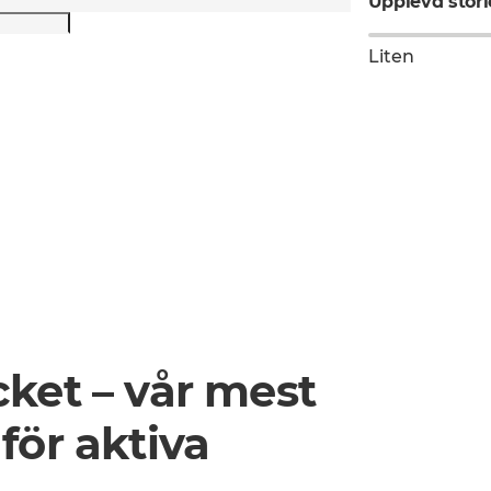
Upplevd stor
Liten
ket – vår mest
för aktiva