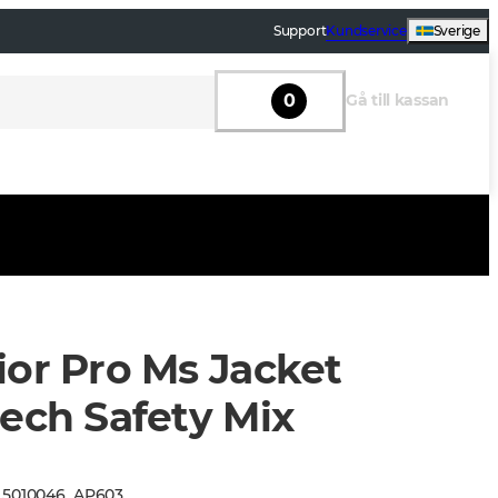
Support
Kundservice
Sverige
0
Gå till kassan
ior Pro Ms Jacket
tech Safety Mix
:
5010046
_
AP603