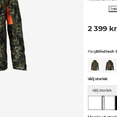
1 re
2 399 kr
Färg
Blindtech S
Välj storlek
Välj storlek