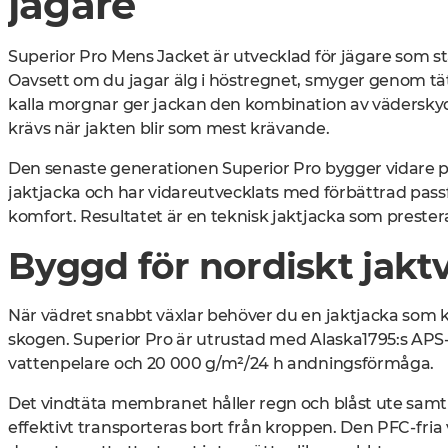
jägare
Superior Pro Mens Jacket är utvecklad för jägare som stä
Oavsett om du jagar älg i höstregnet, smyger genom tät
kalla morgnar ger jackan den kombination av väderskydd
krävs när jakten blir som mest krävande.
Den senaste generationen Superior Pro bygger vidare 
jaktjacka och har vidareutvecklats med förbättrad pas
komfort. Resultatet är en teknisk jaktjacka som preste
Byggd för nordiskt jakt
När vädret snabbt växlar behöver du en jaktjacka som kl
skogen. Superior Pro är utrustad med Alaska1795:s A
vattenpelare och 20 000 g/m²/24 h andningsförmåga
.
Det vindtäta membranet håller regn och blåst ute samt
effektivt transporteras bort från kroppen. Den PFC-fri