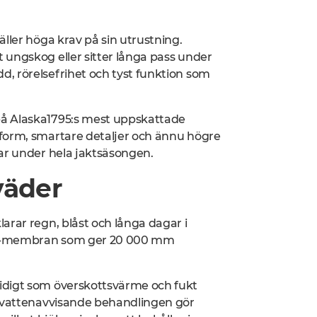
ller höga krav på sin utrustning.
 ungskog eller sitter långa pass under
, rörelsefrihet och tyst funktion som
på Alaska1795:s mest uppskattade
sform, smartare detaljer och ännu högre
rar under hela jaktsäsongen.
väder
arar regn, blåst och långa dagar i
PS-membran som ger
20 000 mm
idigt som överskottsvärme och fukt
a vattenavvisande behandlingen gör