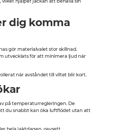
vilket hjälper jackan att behålla sin
per dig komma
as gör materialvalet stor skillnad.
som utvecklats för att minimera ljud när
lerat när avståndet till viltet blir kort.
ökar
av på temperaturregleringen. De
t du snabbt kan öka luftflödet utan att
er hela jaktdagen, oavsett