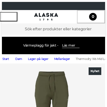
0
Sök efter produkter eller kategorier
Värmeplagg för jakt -
Läs mer
Start
Dam
Lager-på-lager
Mellanlager
Thermodry Ws Mid Lay
Nyhet