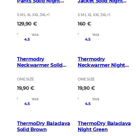
Pants Solid Night
Jacket Solid Night
Green
Green
S M L XL XXL 3XL
+
1
S M L XL XXL 3XL
+
1
129,90 €
160 €
Varastossa
Varastossa
4.5
4.5
Thermodry
Thermodry
Neckwarmer Solid
Neckwarmer Night
Brown
Green
ONE SIZE
ONE SIZE
19,90 €
19,90 €
Varastossa
Varastossa
4.5
4.5
ThermoDry Balaclava
ThermoDry Balaclava
Solid Brown
Night Green