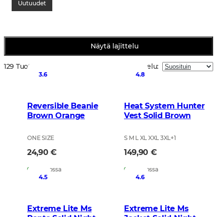
Uutuudet
Näytä lajittelu
129 Tuotteet
Lajittelu
:
3.6
4.8
Reversible Beanie
Heat System Hunter
Brown Orange
Vest Solid Brown
ONE SIZE
S M L XL XXL 3XL
+
1
24,90 €
149,90 €
Varastossa
Varastossa
4.5
4.6
Extreme Lite Ms
Extreme Lite Ms