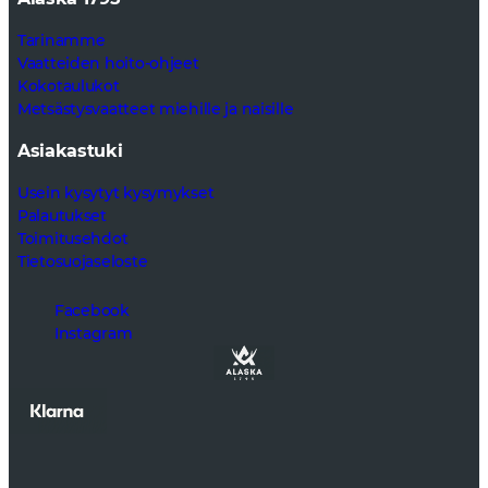
Tarinamme
Vaatteiden hoito-ohjeet
Kokotaulukot
Metsästysvaatteet miehille ja naisille
Asiakastuki
Usein kysytyt kysymykset
Palautukset
Toimitusehdot
Tietosuojaseloste
Facebook
Instagram