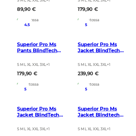
S M L XL XXL 3XL
+
1
S M L XL XXL 3XL
+
1
89,90 €
179,90 €
Varastossa
Varastossa
4.5
5
Superior Pro Ms
Superior Pro Ms
Pants BlindTech
Jacket BlindTech
Safety Mix
Blaze Blur
S M L XL XXL 3XL
+
1
S M L XL XXL 3XL
+
1
179,90 €
239,90 €
Varastossa
Varastossa
5
5
Superior Pro Ms
Superior Pro Ms
Jacket BlindTech
Jacket Blindtech
Invisible 2
Safety Mix
S M L XL XXL 3XL
+
1
S M L XL XXL 3XL
+
1