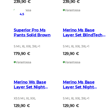
239,90 €
239,90 €
Varastossa
Varastossa
4.5
Superior Pro Ms
Merino Ms Base
Pants Solid Brown
Layer Set BlindTech
Forest
S M L XL XXL 3XL
+
1
S M L XL XXL 3XL
+
1
179,90 €
129,90 €
Varastossa
Varastossa
Merino Ws Base
Merino Ms Base
Layer Set Night
Layer Set Night
Green
Green
XS S M L XL XXL
S M L XL XXL 3XL
+
1
129,90 €
129,90 €