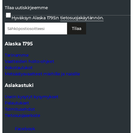
Tilaa uutiskirjeemme
Hyväksyn Alaska 1795:n
tietosuojakäytännön.
Tilaa
Alaska 1795
Tarinamme
Vaatteiden hoito-ohjeet
Kokotaulukot
Metsästysvaatteet miehille ja naisille
Asiakastuki
Usein kysytyt kysymykset
Palautukset
Toimitusehdot
Tietosuojaseloste
Facebook