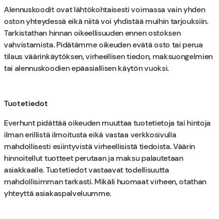
Alennuskoodit ovat lähtökohtaisesti voimassa vain yhden
oston yhteydessä eikä niitä voi yhdistää muihin tarjouksiin.
Tarkistathan hinnan oikeellisuuden ennen ostoksen
vahvistamista. Pidätämme oikeuden evätä osto tai perua
tilaus väärinkäytöksen, virheellisen tiedon, maksuongelmien
tai alennuskoodien epäasiallisen käytön vuoksi.
Tuotetiedot
Everhunt pidättää oikeuden muuttaa tuotetietoja tai hintoja
ilman erillistä ilmoitusta eikä vastaa verkkosivulla
mahdollisesti esiintyvistä virheellisistä tiedoista. Väärin
hinnoitellut tuotteet perutaan ja maksu palautetaan
asiakkaalle. Tuotetiedot vastaavat todellisuutta
mahdollisimman tarkasti. Mikäli huomaat virheen, otathan
yhteyttä asiakaspalveluumme.