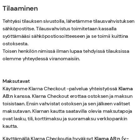
Tilaaminen
Tehtyäsi tilauksen sivustolla, lähetämme tilausvahvistuksen
sähköpostitse. Tilausvahvistus toimitetaan kassalla
syöttämääsi sähköpostiosoitteeseen ja se toimii kuittina
ostoksesta.
Toisen henkilön nimissä ilman lupaa tehdyissä tilauksissa
olemme yhteydessä viranomaisiin.
Maksutavat
Käytämme Klarna Checkout -palvelua yhteistyössä
Klarna
AB:n
kanssa. Klarna Checkout erottaa ostoksen ja maksun
toisistaan. Ensin vahvistat ostoksen ja sen jälkeen valitset
maksutavan. Klarnan kautta saatavilla olevia maksutapoja
ovat lasku, tili, korttimaksu ja suoramaksu verkkopankin
kautta.
Käyttämällä Klarna Checkoutia hyväksyt
Klarna AB:n (y-