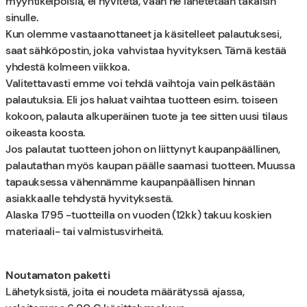
myyntikelpoisia, ei hyvitetä, vaan ne lähetetään takaisin
sinulle.
Kun olemme vastaanottaneet ja käsitelleet palautuksesi,
saat sähköpostin, joka vahvistaa hyvityksen. Tämä kestää
yhdestä kolmeen viikkoa.
Valitettavasti emme voi tehdä vaihtoja vain pelkästään
palautuksia. Eli jos haluat vaihtaa tuotteen esim. toiseen
kokoon, palauta alkuperäinen tuote ja tee sitten uusi tilaus
oikeasta koosta.
Jos palautat tuotteen johon on liittynyt kaupanpäällinen,
palautathan myös kaupan päälle saamasi tuotteen. Muussa
tapauksessa vähennämme kaupanpäällisen hinnan
asiakkaalle tehdystä hyvityksestä.
Alaska 1795 -tuotteilla on vuoden (12kk) takuu koskien
materiaali- tai valmistusvirheitä.
Noutamaton paketti
Lähetyksistä, joita ei noudeta määrätyssä ajassa,