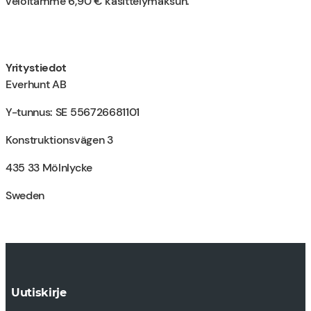
veloitamme 6,90 € käsittelymaksun.
Yritystiedot
Everhunt AB
Y-tunnus: SE 556726681101
Konstruktionsvägen 3
435 33 Mölnlycke
Sweden
Uutiskirje