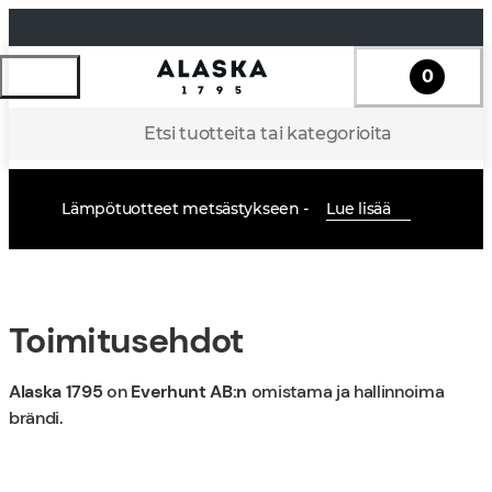
0
Etsi tuotteita tai kategorioita
Lämpötuotteet metsästykseen -
Lue lisää
Toimitusehdot
Alaska 1795
on
Everhunt AB:n
omistama ja hallinnoima
brändi.