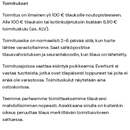
Toimitukset
Toimitus on ilmainen yli 100 € tilauksille noutopisteeseen.
Alle 100 € tilauksiin tai kotiinkuljetuksiin lisätään 6,90 €
toimituskulu (sis. ALV).
Toimitusaika on normaalisti 2–6 päivää siitä, kun tuote
lähtee varastoltamme. Saat sähköpostitse
tilausvahvistuksen ja seurantakoodin, kun tilaus on lähetetty.
Toimitusajoissa saattaa esiintyä poikkeamia. Everhunt ei
vastaa tuotteista, jotka ovat tilapäisesti loppuneet tai joita ei
enää ole varastossa. Toimituskulut näytetään aina
ostoskorissa.
Teemme parhaamme toimittaaksemme tilauksesi
mahdollisimman nopeasti. Asiakkaana sinulla on kuitenkin
oikeus peruuttaa tilaus merkittävän toimitusviiveen
sattuessa.