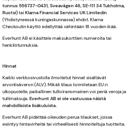
tunnus 556737-0431, Sveavägen 46, SE-111 34 Tukholma,
Ruotsi)
tai
Klarna Financial Services UK Limitedin
(Yhdistyneessä kuningaskunnassa) ehdot. Klarna
Checkoutin käyttö edellyttää vähintään 18 vuoden ikää.
Everhunt AB ei käsittele maksukorttien numeroita tai
henkilötunnuksia.
Hinnat
Kaikki verkkosivustolla ilmoitetut hinnat sisältävät
arvonlisäveron (ALV). Mikäli tilaus toimitetaan EU:n
ulkopuolelle, paikallinen tulliviranomainen voi periä veroja ja
tullimaksuja.
Everhunt AB ei ole vastuussa näistä
mahdollisista lisäkuluista.
Everhunt AB pidättää oikeuden perua tilaukset, joissa
esiintyy hintavirheitä tai virheellisesti hinnoiteltuja tuotteita.