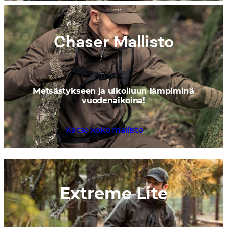
Chaser Mallisto
Metsästykseen ja ulkoiluun lämpiminä
vuodenaikoina!
Katso koko mallisto
Extreme Lite