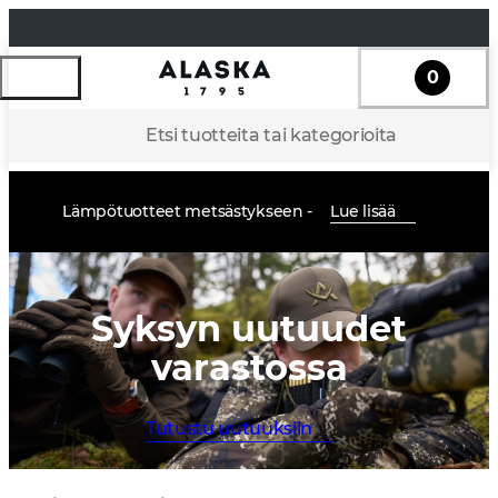
0
Etsi tuotteita tai kategorioita
Lämpötuotteet metsästykseen -
Lue lisää
Syksyn uutuudet
varastossa
Tutustu uutuuksiin