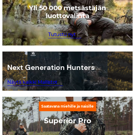
Yli 50 000 metsästäjän
luottovalinta
Tutustu nyt
Next Generation Hunters
Näytä kaikki Mallistot
Saatavana miehille ja naisille
Superior Pro