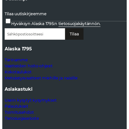
Tilaa uutiskirjeemme
Hyväksyn Alaska 1795:n
tietosuojakäytännön.
Tilaa
Alaska 1795
Tarinamme
Vaatteiden hoito-ohjeet
Kokotaulukot
Metsästysvaatteet miehille ja naisille
Asiakastuki
Usein kysytyt kysymykset
Palautukset
Toimitusehdot
Tietosuojaseloste