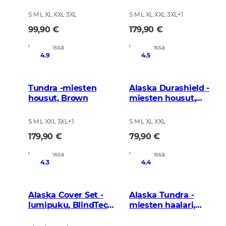
S M L XL XXL 3XL
S M L XL XXL 3XL
+
1
99,90 €
179,90 €
Varastossa
Varastossa
4.9
4.5
Tundra -miesten
Alaska Durashield -
housut, Brown
miesten housut,
Black
S M L XXL 3XL
+
1
S M L XL XXL
179,90 €
79,90 €
Varastossa
Varastossa
4.3
4.4
Alaska Cover Set -
Alaska Tundra -
lumipuku, BlindTech
miesten haalari,
Snow
Brown