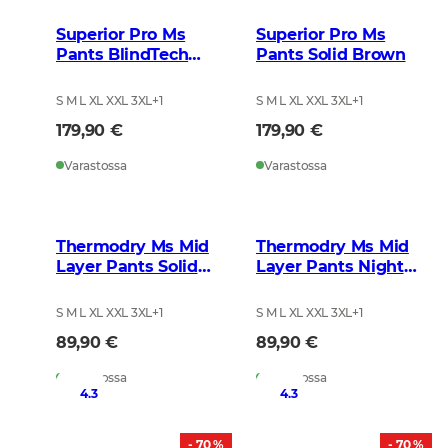
Superior Pro Ms
Superior Pro Ms
Pants BlindTech
Pants Solid Brown
Safety Mix
S M L XL XXL 3XL
+
1
S M L XL XXL 3XL
+
1
179,90 €
179,90 €
Varastossa
Varastossa
Thermodry Ms Mid
Thermodry Ms Mid
Layer Pants Solid
Layer Pants Night
Brown
Green
S M L XL XXL 3XL
+
1
S M L XL XXL 3XL
+
1
89,90 €
89,90 €
Varastossa
Varastossa
4.3
4.3
- 70 %
- 70 %