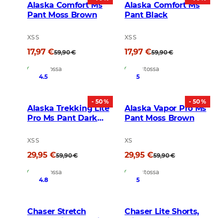
Alaska Comfort Ms
Alaska Comfort Ms
Pant Moss Brown
Pant Black
XS S
XS S
17,97 €
17,97 €
59,90 €
59,90 €
Varastossa
Varastossa
4.5
5
- 50 %
- 50 %
Alaska Trekking Lite
Alaska Vapor Pro Ms
Pro Ms Pant Dark
Pant Moss Brown
Gold
XS S
XS
29,95 €
29,95 €
59,90 €
59,90 €
Varastossa
Varastossa
4.8
5
Chaser Stretch
Chaser Lite Shorts,