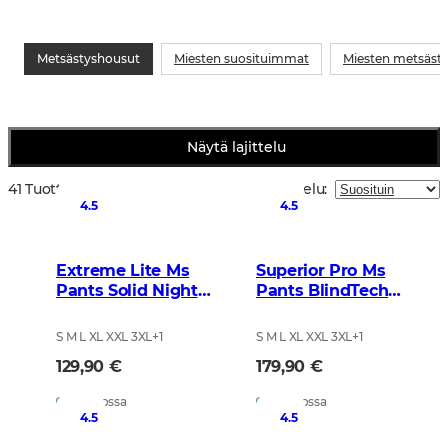
Metsästyshousut
Miesten suosituimmat
Miesten metsästy
Näytä lajittelu
41 Tuotteet
Lajittelu
:
4.5
4.5
Extreme Lite Ms
Superior Pro Ms
Pants Solid Night
Pants BlindTech
Green
Invisible 2
S M L XL XXL 3XL
+
1
S M L XL XXL 3XL
+
1
129,90 €
179,90 €
Varastossa
Varastossa
4.5
4.5