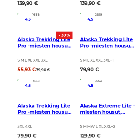
139,90 €
139,90 €
Varastossa
Varastossa
4.5
4.5
- 30 %
Alaska Trekking Lite
Alaska Trekking Lite
Pro -miesten housut,
Pro -miesten housut,
BlindTech Invisible
Brown
S M L XL XXL 3XL
S M L XL XXL 3XL
+
1
55,93 €
79,90 €
79,90 €
Varastossa
Varastossa
4.5
4.5
Alaska Trekking Lite
Alaska Extreme Lite -
Pro -miesten housut,
miesten housut,
Olive
BlindMax HD
3XL 4XL
S M MW L XL XXL
+
2
79,90 €
129,90 €