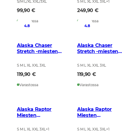
S/M L/XL XXL/3XL
S M L XL XXL 3XL
+
1
99,90 €
249,90 €
Varastossa
Varastossa
4.8
4.8
Alaska Chaser
Alaska Chaser
Stretch -miesten
Stretch -miesten
housut, BlindTech
housut, Night Green
Forest
Blur
S M L XL XXL 3XL
S M L XL XXL 3XL
119,90 €
119,90 €
Varastossa
Varastossa
Alaska Raptor
Alaska Raptor
Miesten
Miesten
hybridihousut,
hybridihousut,
Brown Blur
BlindTech Forest
S M L XL XXL 3XL
+
1
S M L XL XXL 3XL
+
1