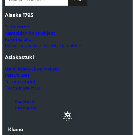
Alaska 1795
Tarinamme
Vaatteiden hoito-ohjeet
Kokotaulukot
Metsästysvaatteet miehille ja naisille
Asiakastuki
Usein kysytyt kysymykset
Palautukset
Toimitusehdot
Tietosuojaseloste
Facebook
Instagram