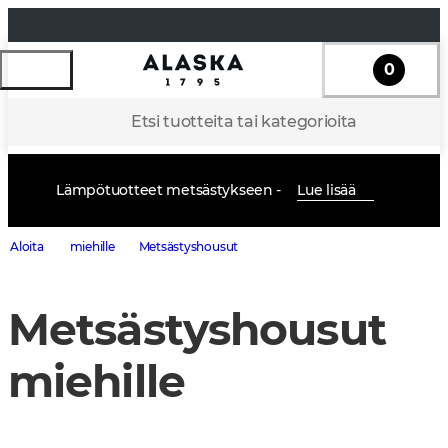
0
Etsi tuotteita tai kategorioita
Lämpötuotteet metsästykseen -
Lue lisää
Aloita
miehille
Metsästyshousut
Metsästyshousut
miehille