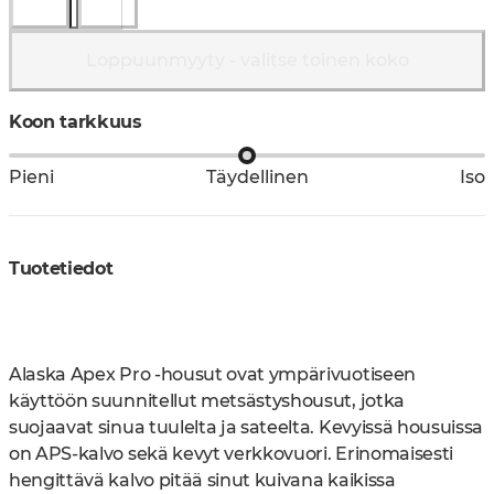
Loppuunmyyty - valitse toinen koko
Koon tarkkuus
Pieni
Täydellinen
Iso
Tuotetiedot
Alaska Apex Pro -housut ovat ympärivuotiseen
käyttöön suunnitellut metsästyshousut, jotka
suojaavat sinua tuulelta ja sateelta. Kevyissä housuissa
on APS-kalvo sekä kevyt verkkovuori. Erinomaisesti
hengittävä kalvo pitää sinut kuivana kaikissa