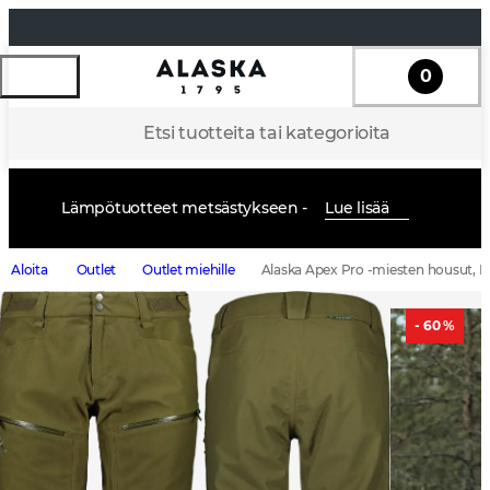
0
Etsi tuotteita tai kategorioita
Lämpötuotteet metsästykseen -
Lue lisää
Aloita
Outlet
Outlet miehille
Alaska Apex Pro -miesten housut, 
- 60 %