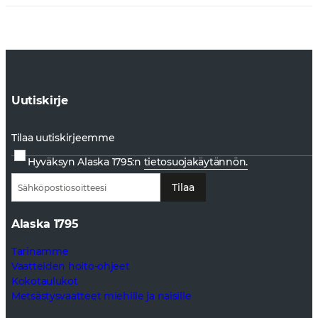
Uutiskirje
Tilaa uutiskirjeemme
Hyväksyn Alaska 1795:n
tietosuojakäytännön.
Tilaa
Alaska 1795
Tarinamme
Vaatteiden hoito-ohjeet
Kokotaulukot
Metsästysvaatteet miehille ja naisille