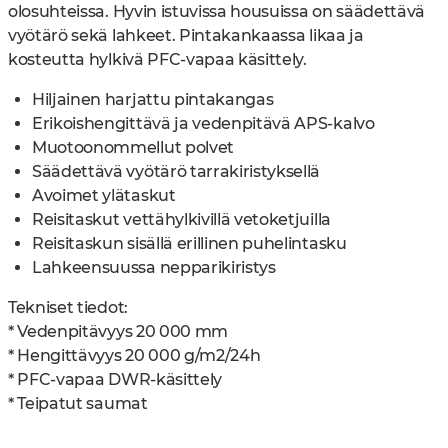
olosuhteissa. Hyvin istuvissa housuissa on säädettävä
vyötärö sekä lahkeet. Pintakankaassa likaa ja
kosteutta hylkivä PFC-vapaa käsittely.
Hiljainen harjattu pintakangas
Erikoishengittävä ja vedenpitävä APS-kalvo
Muotoonommellut polvet
Säädettävä vyötärö tarrakiristyksellä
Avoimet ylätaskut
Reisitaskut vettähylkivillä vetoketjuilla
Reisitaskun sisällä erillinen puhelintasku
Lahkeensuussa nepparikiristys
Tekniset tiedot:
* Vedenpitävyys 20 000 mm
* Hengittävyys 20 000 g/m2/24h
* PFC-vapaa DWR-käsittely
* Teipatut saumat