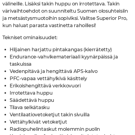
välineille. Lisäksi takin huppu on irrotettava. Takin
värivaihtoehdot on suunniteltu Suomen olosuhteisiin
ja metsästysmuotoihin sopiviksi. Valitse Superior Pro,
kun haluat parasta vastinetta rahoillesi!
Tekniset ominaisuudet:
Hiljainen harjattu pintakangas (kierrätetty)
Endurance-vahvikemateriaali kyynärpäissä ja
taskuissa
Vedenpitävä ja hengittävä APS-kalvo
PFC-vapaa vettähylkivä käsittely
Erikoishengittävä verkkovuori
Irrotettava huppu
Säädettävä huppu
Tilava selkätasku
Ventilaatiovetoketjut takin sivuilla
Vettähylkivät vetoketjut
Radiopuhelintaskut molemmin puolin