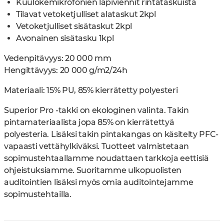
Kuulokemikrofonien läpiviennit rintataskuista
Tilavat vetoketjulliset alataskut 2kpl
Vetoketjulliset sisätaskut 2kpl
Avonainen sisätasku 1kpl
Vedenpitävyys: 20 000 mm
Hengittävyys: 20 000 g/m2/24h
Materiaali:
15% PU, 85% kierrätetty polyesteri
Superior Pro -takki on ekologinen valinta. Takin
pintamateriaalista jopa 85% on kierrätettyä
polyesteria. Lisäksi takin pintakangas on käsitelty PFC-
vapaasti vettähylkiväksi. Tuotteet valmistetaan
sopimustehtaallamme noudattaen tarkkoja eettisiä
ohjeistuksiamme. Suoritamme ulkopuolisten
auditointien lisäksi myös omia auditointejamme
sopimustehtailla.