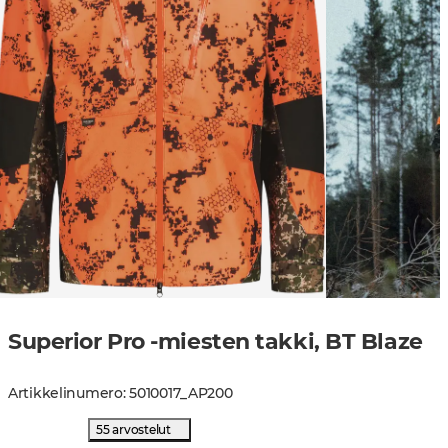
Superior Pro -miesten takki, BT Blaze
Artikkelinumero
:
5010017
_
AP200
55 arvostelut