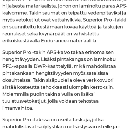
hiljaisesta materiaalista, johon on laminoitu paras APS-
kalvomme. Takin saumat on teipattu vedenpitäviksi ja
myös vetoketjut ovat vettähylkiviä. Superior Pro -takki
on suunniteltu kestämään kovaa käyttöä ja taskujen
reunukset sekä kyynärpäät on vahvistettu
erikoiskestävällä Endurance-materiaalilla.
Superior Pro -takin APS-kalvo takaa erinomaisen
hengittävyyden. Lisäksi pintakangas on laminoitu
PFC-vapaalla DWR-käsittelyllä, mikä mahdollistaa
pintakankaan hengittävyyden myös sateisissa
olosuhteissa. Takin sisäpuolella oleva verkkovuori
siirtää kosteutta tehokkaasti ulompiin kerroksiin.
Molemmilla puolin takin sivuilla on lisäksi
tuuletusvetoketjut, joilla voidaan tehostaa
ilmanvaihtoa.
Superior Pro -takissa on useita taskuja, jotka
mahdollistavat säilytystilan metsästysvarusteille ja -