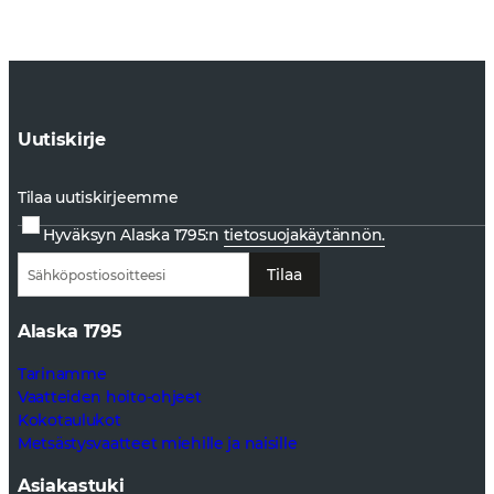
Uutiskirje
Tilaa uutiskirjeemme
Hyväksyn Alaska 1795:n
tietosuojakäytännön.
Tilaa
Alaska 1795
Tarinamme
Vaatteiden hoito-ohjeet
Kokotaulukot
Metsästysvaatteet miehille ja naisille
Asiakastuki