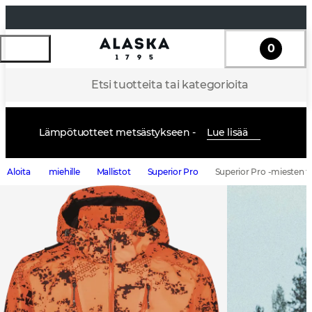
0
Etsi tuotteita tai kategorioita
Lämpötuotteet metsästykseen -
Lue lisää
Aloita
miehille
Mallistot
Superior Pro
Superior Pro -miesten ta