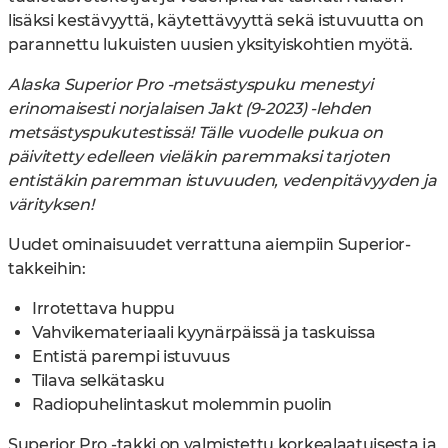
lisäksi kestävyyttä, käytettävyyttä sekä istuvuutta on
parannettu lukuisten uusien yksityiskohtien myötä.
Alaska Superior Pro -metsästyspuku menestyi
erinomaisesti norjalaisen Jakt (9-2023) -lehden
metsästyspukutestissä! Tälle vuodelle pukua on
päivitetty edelleen vieläkin paremmaksi tarjoten
entistäkin paremman istuvuuden, vedenpitävyyden ja
värityksen!
Uudet ominaisuudet verrattuna aiempiin Superior-
takkeihin:
Irrotettava huppu
Vahvikemateriaali kyynärpäissä ja taskuissa
Entistä parempi istuvuus
Tilava selkätasku
Radiopuhelintaskut molemmin puolin
Superior Pro -takki on valmistettu korkealaatuisesta ja