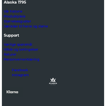
Alaska 1795
Vår historie
Produktpleie
Størrelsesguider
Jaktklær til herre og dame
Support
Vanlige spørsmål
Vilkår og betingelser
Returer
Personvernerklæring
Facebook
Instagram