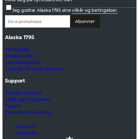
Jeg godtar Alaska 1795 sine
vilkår og betingelser.
Abonner
Alaska 1795
Vår historie
Produktpleie
Størrelsesguider
Jaktklær til herre og dame
Support
Vanlige spørsmål
Vilkår og betingelser
Returer
Personvernerklæring
Facebook
Instagram