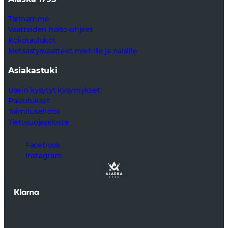
Tarinamme
Vaatteiden hoito-ohjeet
Kokotaulukot
Metsästysvaatteet miehille ja naisille
Asiakastuki
Usein kysytyt kysymykset
Palautukset
Toimitusehdot
Tietosuojaseloste
Facebook
Instagram