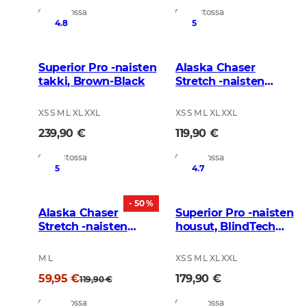
Varastossa
Varastossa
4.8
5
Superior Pro -naisten
Alaska Chaser
takki, Brown-Black
Stretch -naisten
housut, BlindTech
Forest
XS S M L XL XXL
XS S M L XL XXL
239,90 €
119,90 €
Varastossa
Varastossa
5
4.7
- 50 %
Alaska Chaser
Superior Pro -naisten
Stretch -naisten
housut, BlindTech
housut, Black
Safety Mix
M L
XS S M L XL XXL
59,95 €
179,90 €
119,90 €
Varastossa
Varastossa