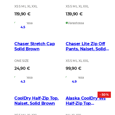
XS S M L XL XXL
XS S M L XL XXL
119,90 €
139,90 €
Varastossa
Varastossa
4.5
Chaser Stretch Cap
Chaser Lite Zip Off
Solid Brown
Pants, Naiset, Solid
Brown
ONE SIZE
XS S M L XL XXL
24,90 €
99,90 €
Varastossa
Varastossa
4.3
4.9
- 50 %
CoolDry Half-Zip Top,
Alaska CoolDry Ws
Naiset, Solid Brown
Half-Zip Top
BindTech Invisible