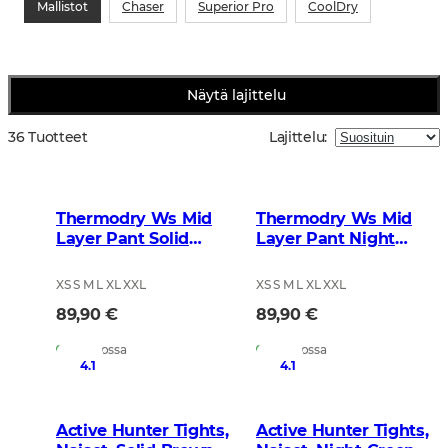
Mallistot
Chaser
Superior Pro
CoolDry
Näytä lajittelu
36 Tuotteet
Lajittelu
:
Thermodry Ws Mid
Thermodry Ws Mid
Layer Pant Solid
Layer Pant Night
Brown
Green
XS S M L XL XXL
XS S M L XL XXL
89,90 €
89,90 €
Varastossa
Varastossa
4.1
4.1
Active Hunter Tights,
Active Hunter Tights,