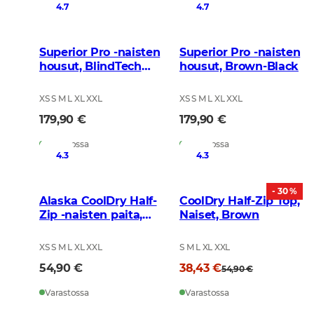
4.7
4.7
Superior Pro -naisten
Superior Pro -naisten
housut, BlindTech
housut, Brown-Black
Invisible II
XS S M L XL XXL
XS S M L XL XXL
179,90 €
179,90 €
Varastossa
Varastossa
4.3
4.3
- 30 %
Alaska CoolDry Half-
CoolDry Half-Zip Top,
Zip -naisten paita,
Naiset, Brown
BlindTech Forest
XS S M L XL XXL
S M L XL XXL
54,90 €
38,43 €
54,90 €
Varastossa
Varastossa