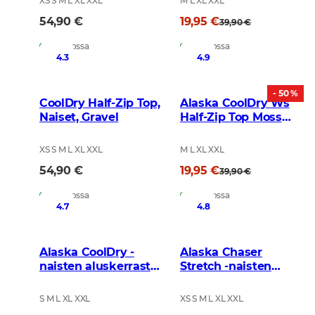
XS S M L XL XXL
M L XL XXL
54,90 €
19,95 €
39,90 €
Varastossa
Varastossa
4.3
4.9
- 50 %
CoolDry Half-Zip Top,
Alaska CoolDry Ws
Naiset, Gravel
Half-Zip Top Moss
Brown
XS S M L XL XXL
M L XL XXL
54,90 €
19,95 €
39,90 €
Varastossa
Varastossa
4.7
4.8
Alaska CoolDry -
Alaska Chaser
naisten aluskerrasto,
Stretch -naisten
BlindTech Forest
takki, BlindTech
Forest
S M L XL XXL
XS S M L XL XXL