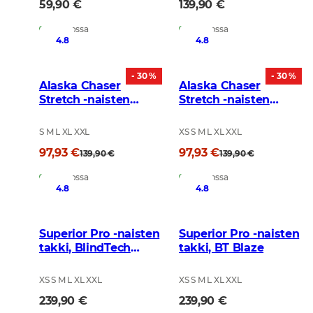
59,90 €
139,90 €
Varastossa
Varastossa
4.8
4.8
- 30 %
- 30 %
Alaska Chaser
Alaska Chaser
Stretch -naisten
Stretch -naisten
takki, Black
takki, Brown
S M L XL XXL
XS S M L XL XXL
97,93 €
97,93 €
139,90 €
139,90 €
Varastossa
Varastossa
4.8
4.8
Superior Pro -naisten
Superior Pro -naisten
takki, BlindTech
takki, BT Blaze
Invisible II
XS S M L XL XXL
XS S M L XL XXL
239,90 €
239,90 €