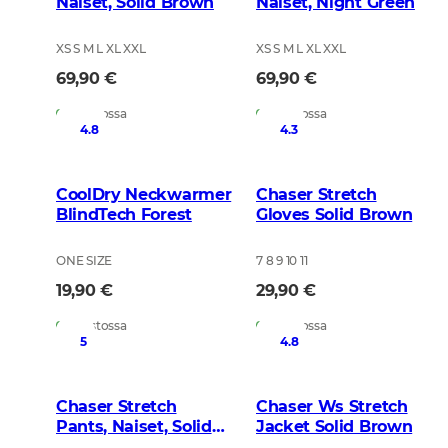
Naiset, Solid Brown
Naiset, Night Green
XS S M L XL XXL
XS S M L XL XXL
69,90 €
69,90 €
Varastossa
Varastossa
4.8
4.3
CoolDry Neckwarmer
Chaser Stretch
BlindTech Forest
Gloves Solid Brown
ONE SIZE
7 8 9 10 11
19,90 €
29,90 €
Varastossa
Varastossa
5
4.8
Chaser Stretch
Chaser Ws Stretch
Pants, Naiset, Solid
Jacket Solid Brown
Brown