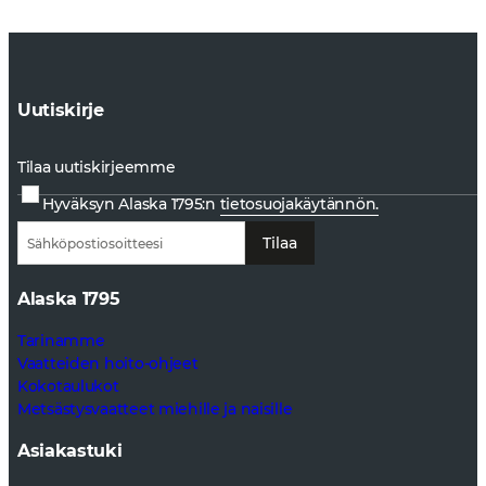
Uutiskirje
Tilaa uutiskirjeemme
Hyväksyn Alaska 1795:n
tietosuojakäytännön.
Tilaa
Alaska 1795
Tarinamme
Vaatteiden hoito-ohjeet
Kokotaulukot
Metsästysvaatteet miehille ja naisille
Asiakastuki