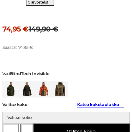
9 arvostelut
74,95 €
149,90 €
Säästät 74,95 €
Väri
BlindTech Invisible
Valitse koko
Katso kokotaulukko
Valitse koko
Valitse koko