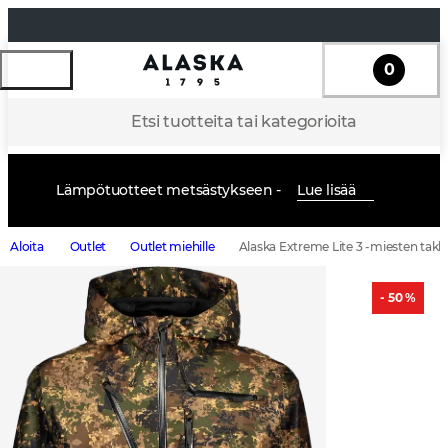
0
Etsi tuotteita tai kategorioita
Lämpötuotteet metsästykseen -
Lue lisää
Aloita
Outlet
Outlet miehille
Alaska Extreme Lite 3 -miesten takki,
- 50 %